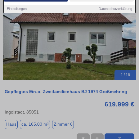
Einstellungen
Datenschutzerklärung
1 / 16
Gepflegtes Ein-o. Zweifamilienhaus BJ 1974 Großmehring
619.999 €
Ingolstadt, 85051
Haus
ca. 165,00 m²
Zimmer 6
★
➦
➜