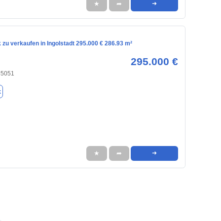
★
➦
➜
zu verkaufen in Ingolstadt 295.000 € 286.93 m²
295.000 €
 85051
k
★
➦
➜