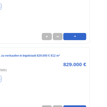
k
★
➦
➜
zu verkaufen in Ingolstadt 829.000 € 812 m²
829.000 €
 85051
k