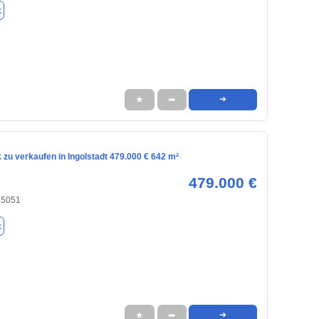
k
★
➦
➜
zu verkaufen in Ingolstadt 479.000 € 642 m²
479.000 €
 85051
k
★
➦
➜