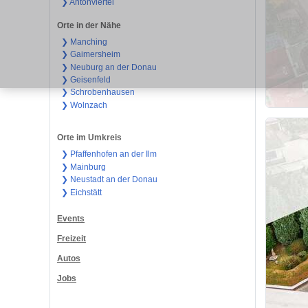
❯ Antonviertel
Orte in der Nähe
❯ Manching
❯ Gaimersheim
❯ Neuburg an der Donau
❯ Geisenfeld
❯ Schrobenhausen
❯ Wolnzach
Orte im Umkreis
❯ Pfaffenhofen an der Ilm
❯ Mainburg
❯ Neustadt an der Donau
❯ Eichstätt
Events
Freizeit
Autos
Jobs