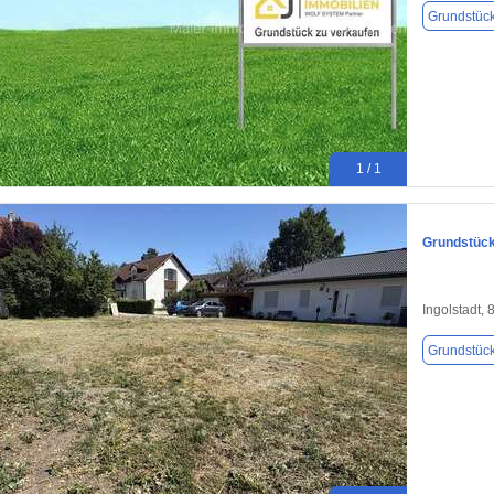
Grundstüc
1 / 1
Grundstück 
Ingolstadt,
Grundstüc