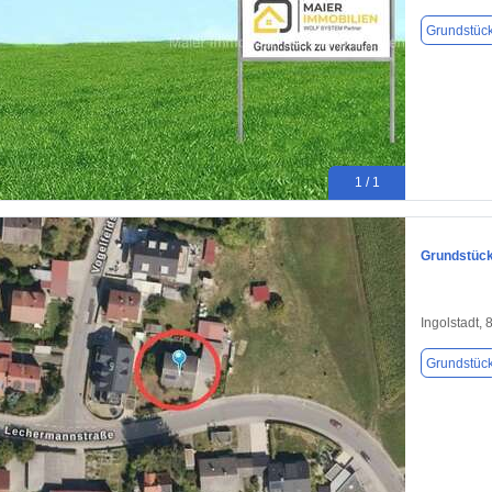
Grundstüc
1 / 1
Grundstück 
Ingolstadt,
Grundstüc