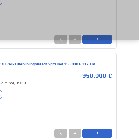
k
★
➦
➜
zu verkaufen in Ingolstadt Spitalhof 950.000 € 1173 m²
950.000 €
 Spitalhof, 85051
k
★
➦
➜