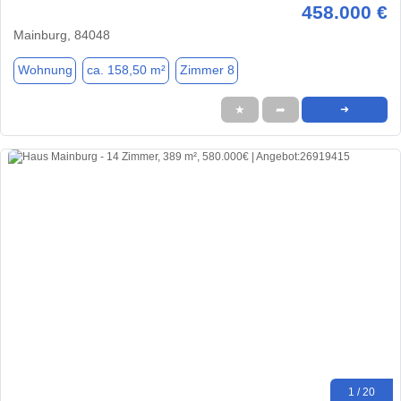
458.000 €
Mainburg, 84048
Wohnung
ca. 158,50 m²
Zimmer 8
★
➦
➜
1 / 20