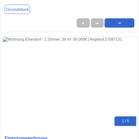
Grundstück
★
➦
➜
1 / 5
Eigentumswohnung