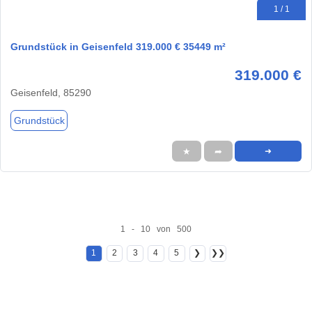
1 / 1
Grundstück in Geisenfeld 319.000 € 35449 m²
319.000 €
Geisenfeld, 85290
Grundstück
★
➦
➜
1 - 10 von 500
1
2
3
4
5
❯
❯❯