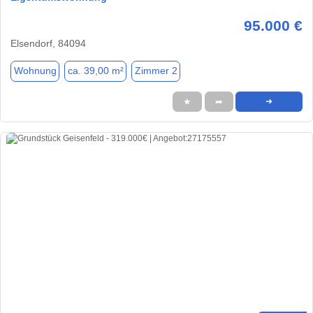
95.000 €
Elsendorf, 84094
Wohnung
ca. 39,00 m²
Zimmer 2
★
➦
➜