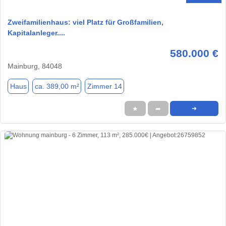
Zweifamilienhaus: viel Platz für Großfamilien,
Kapitalanleger....
580.000 €
Mainburg, 84048
Haus
ca. 389,00 m²
Zimmer 14
★
➦
➜