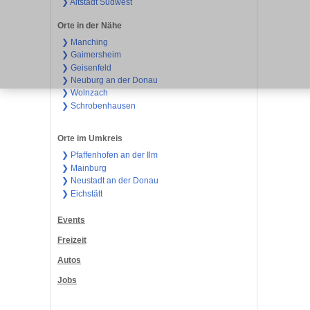
❯ Altstadt Südwest
Orte in der Nähe
❯ Manching
❯ Gaimersheim
❯ Geisenfeld
❯ Neuburg an der Donau
❯ Wolnzach
❯ Schrobenhausen
Orte im Umkreis
❯ Pfaffenhofen an der Ilm
❯ Mainburg
❯ Neustadt an der Donau
❯ Eichstätt
Events
Freizeit
Autos
Jobs