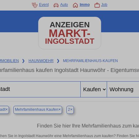
Event
Auto
Immo
Job
ANZEIGEN
MARKT-
INGOLSTADT
MMOBILIEN
❯
HAUNWOEHR
❯
MEHRFAMILIENHAUS-KAUFEN
rfamilienhaus kaufen Ingolstadt Haunwöhr - Eigentumsw
×
×
×
tadt
Mehrfamilienhaus Kaufen
2
Finden Sie hier Ihre Mehrfamilienhaus zum ka
hen Sie in Ingolstadt Haunwöhr eine Mehrfamilienhaus zum kaufen? Finden Sie h