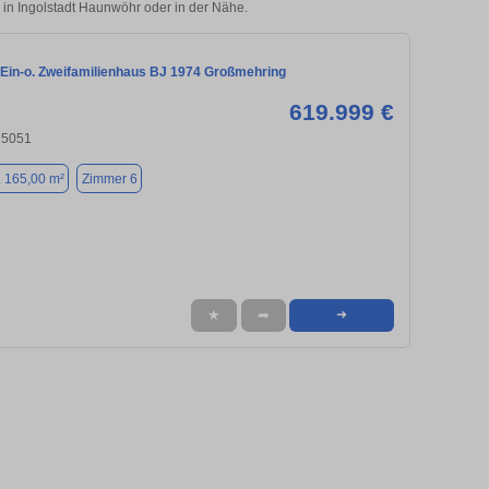
e in Ingolstadt Haunwöhr oder in der Nähe.
 Ein-o. Zweifamilienhaus BJ 1974 Großmehring
619.999 €
 85051
. 165,00 m²
Zimmer 6
★
➦
➜