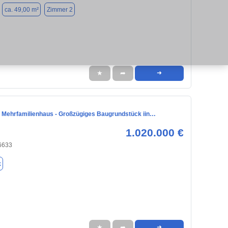
ca. 49,00 m²
Zimmer 2
★
➦
➜
hr Mehrfamilienhaus - Großzügiges Baugrundstück iin…
1.020.000 €
6633
k
★
➦
➜