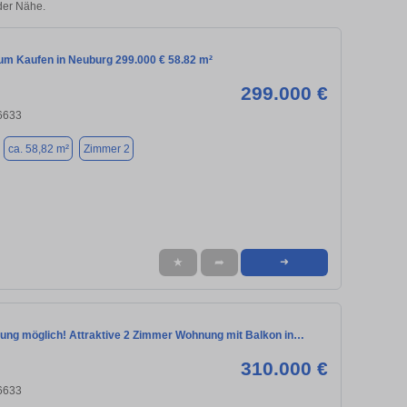
der Nähe.
m Kaufen in Neuburg 299.000 € 58.82 m²
299.000 €
6633
ca. 58,82 m²
Zimmer 2
★
➦
➜
ung möglich! Attraktive 2 Zimmer Wohnung mit Balkon in…
310.000 €
6633