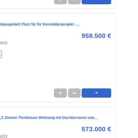
augebiet! Platz für Ihr Immobilienprojekt -…
958.500 €
6633
k
★
➦
➜
3,5 Zimmer Penthouse Wohnung mit Dachterrasse und…
573.000 €
6633