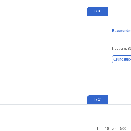
1 / 31
Baugrundst
Neuburg, 8
Grundstüc
1 / 31
1 - 10 von 500