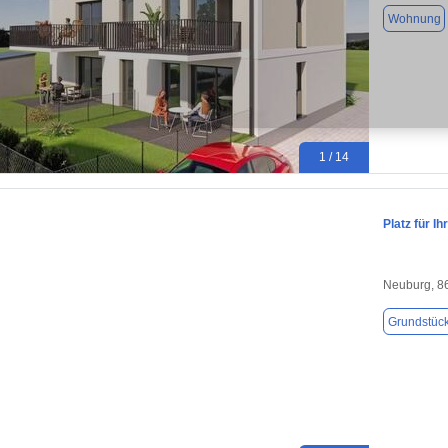
Wohnung
1 / 14
Platz für I
Neuburg, 8
Grundstüc