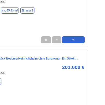
6633
ca. 95,93 m²
Zimmer 3
★
➦
➜
ück Neuburg Heinrichsheim ohne Bauzwang - Ein Objekt…
201.600 €
6633
k