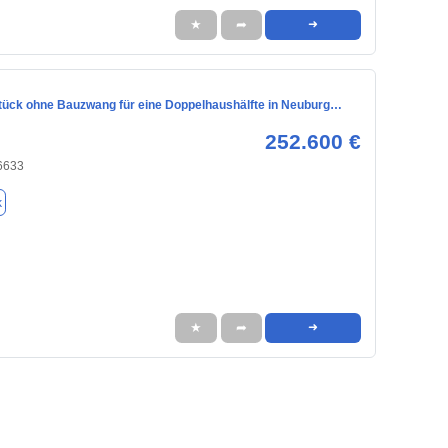
★
➦
➜
ück ohne Bauzwang für eine Doppelhaushälfte in Neuburg…
252.600 €
6633
k
★
➦
➜