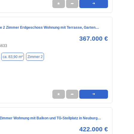
★
➦
➜
e 2 Zimmer Erdgeschoss Wohnung mit Terrasse, Garten…
367.000 €
6633
ca. 83,90 m²
Zimmer 2
★
➦
➜
Zimmer Wohnung mit Balkon und TG-Stellplatz in Neuburg…
422.000 €