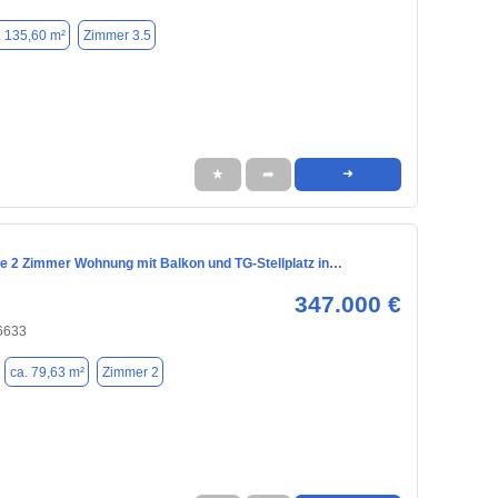
. 135,60 m²
Zimmer 3.5
★
➦
➜
e 2 Zimmer Wohnung mit Balkon und TG-Stellplatz in…
347.000 €
6633
ca. 79,63 m²
Zimmer 2