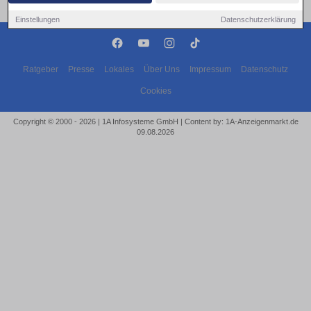
Einstellungen
Datenschutzerklärung
Ratgeber
Presse
Lokales
Über Uns
Impressum
Datenschutz
Cookies
Copyright © 2000 - 2026 | 1A Infosysteme GmbH | Content by: 1A-Anzeigenmarkt.de
09.08.2026