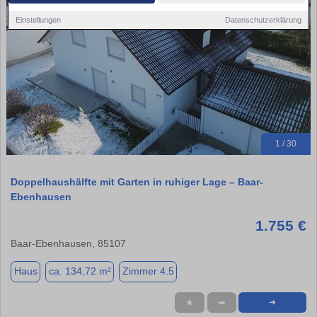
Einstellungen
Datenschutzerklärung
1 / 30
Doppelhaushälfte mit Garten in ruhiger Lage – Baar-
Ebenhausen
1.755 €
Baar-Ebenhausen, 85107
Haus
ca. 134,72 m²
Zimmer 4.5
★
➦
➜