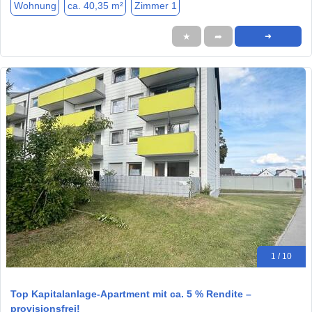
Wohnung
ca. 40,35 m²
Zimmer 1
★
➦
➜
1 / 10
Top Kapitalanlage-Apartment mit ca. 5 % Rendite –
provisionsfrei!