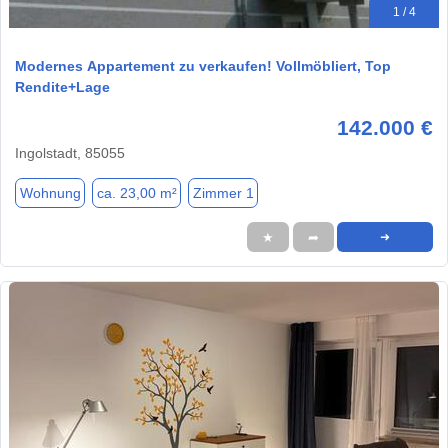
1 / 4
Modernes Appartement zu verkaufen! Vollmöbliert, Top
Rendite+Lage
142.000 €
Ingolstadt, 85055
Wohnung
ca. 23,00 m²
Zimmer 1
★
➦
➜