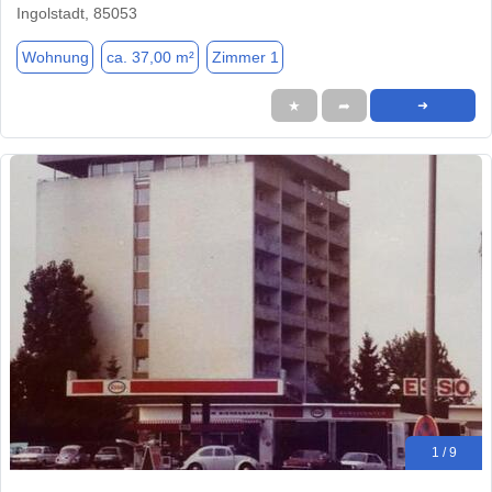
Ingolstadt, 85053
Wohnung
ca. 37,00 m²
Zimmer 1
★
➦
➜
1 / 9