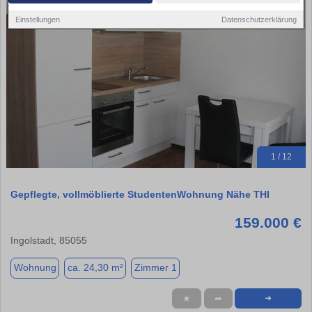
Einstellungen
Datenschutzerklärung
1 / 12
Gepflegte, vollmöblierte StudentenWohnung Nähe THI
159.000 €
Ingolstadt, 85055
Wohnung
ca. 24,30 m²
Zimmer 1
★
➦
➜