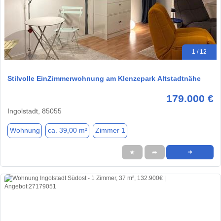
1 / 12
Stilvolle EinZimmerwohnung am Klenzepark Altstadtnähe
179.000 €
Ingolstadt, 85055
Wohnung
ca. 39,00 m²
Zimmer 1
★
➦
➜