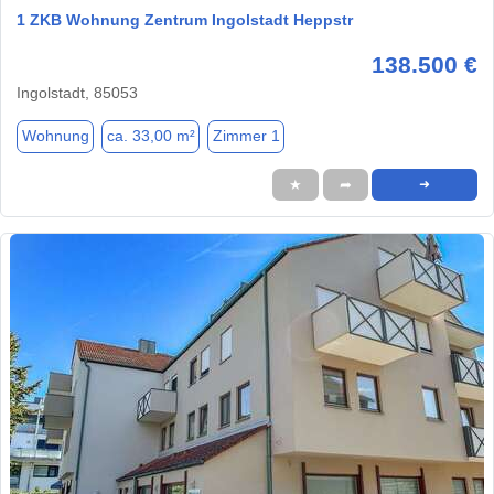
1 ZKB Wohnung Zentrum Ingolstadt Heppstr
138.500 €
Ingolstadt, 85053
Wohnung
ca. 33,00 m²
Zimmer 1
★
➦
➜