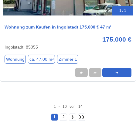
1 / 1
Wohnung zum Kaufen in Ingolstadt 175.000 € 47 m²
175.000 €
Ingolstadt, 85055
Wohnung
ca. 47,00 m²
Zimmer 1
★
➦
➜
1 - 10 von 14
1
2
❯
❯❯