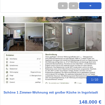
★
➦
➜
1 / 10
Schöne 1 Zimmer-Wohnung mit großer Küche in Ingolstadt
148.000 €