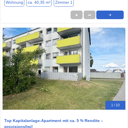
Wohnung
ca. 40,35 m²
Zimmer 1
★
➦
➜
1 / 10
Top Kapitalanlage-Apartment mit ca. 5 % Rendite –
provisionsfrei!