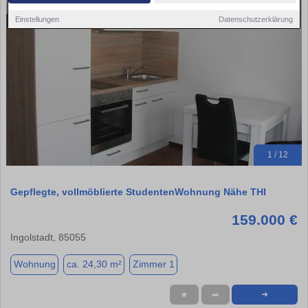
Einstellungen
Datenschutzerklärung
1 / 12
Gepflegte, vollmöblierte StudentenWohnung Nähe THI
159.000 €
Ingolstadt, 85055
Wohnung
ca. 24,30 m²
Zimmer 1
★
➦
➜