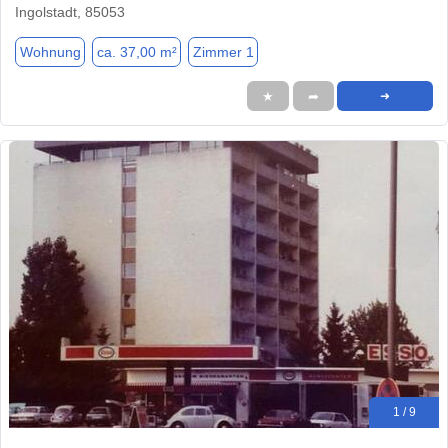
Ingolstadt, 85053
Wohnung
ca. 37,00 m²
Zimmer 1
★
➦
➜
1 / 9