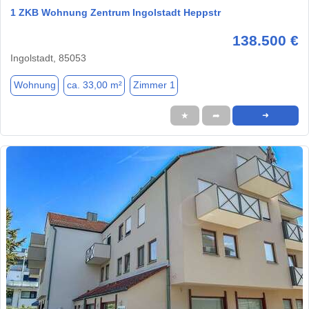
1 ZKB Wohnung Zentrum Ingolstadt Heppstr
138.500 €
Ingolstadt, 85053
Wohnung
ca. 33,00 m²
Zimmer 1
★
➦
➜