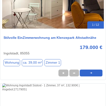
1 / 12
Stilvolle EinZimmerwohnung am Klenzepark Altstadtnähe
179.000 €
Ingolstadt, 85055
Wohnung
ca. 39,00 m²
Zimmer 1
★
➦
➜