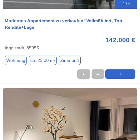
1 / 4
Modernes Appartement zu verkaufen! Vollmöbliert, Top
Rendite+Lage
142.000 €
Ingolstadt, 85055
Wohnung
ca. 23,00 m²
Zimmer 1
★
➦
➜