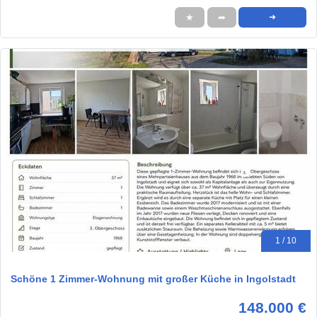
★
➦
➜
1 / 10
Schöne 1 Zimmer-Wohnung mit großer Küche in Ingolstadt
148.000 €