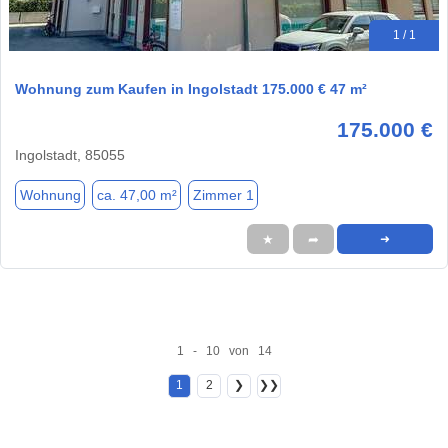
1 / 1
Wohnung zum Kaufen in Ingolstadt 175.000 € 47 m²
175.000 €
Ingolstadt, 85055
Wohnung
ca. 47,00 m²
Zimmer 1
★
➦
➜
1 - 10 von 14
1
2
❯
❯❯