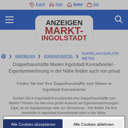
Event
Auto
Immo
Job
ANZEIGEN
MARKT-
INGOLSTADT
DOPPELHAUSHÄLFTE-
❯
IMMOBILIEN
❯
KONRADVIERTEL
❯
MIETEN
Doppelhaushälfte Mieten Ingolstadt Konradviertel -
Eigentumswohnung in der Nähe finden auch von privat
Finden Sie hier Ihre Doppelhaushälfte zum Mieten in
Ingolstadt Konradviertel
Suchen Sie in Ingolstadt Konradviertel eine Doppelhaushälfte zum
Mieten? Finden Sie hier eine große Auswahl an Eigentumswohnungen.
Egal, ob als Kapitalanlage oder zur Vermietung – hier finden Sie Ihre
Immobilie in Ingolstadt Konradviertel oder in der Nähe.
Alle Cookies akzeptieren
Alle Cookies ablehnen
Leider konnten wir derzeit keine passenden Objekte finden. Schauen Sie