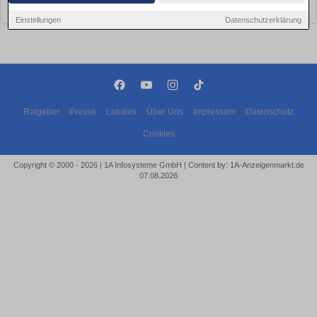
bald wieder vorbei!
Einstellungen
Datenschutzerklärung
Ratgeber
Presse
Lokales
Über Uns
Impressum
Datenschutz
Cookies
Copyright © 2000 - 2026 | 1A Infosysteme GmbH | Content by: 1A-Anzeigenmarkt.de
07.08.2026