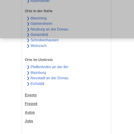
❯ Antonviertel
Orte in der Nähe
❯ Manching
❯ Gaimersheim
❯ Neuburg an der Donau
❯ Geisenfeld
❯ Schrobenhausen
❯ Wolnzach
Orte im Umkreis
❯ Pfaffenhofen an der Ilm
❯ Mainburg
❯ Neustadt an der Donau
❯ Eichstätt
Events
Freizeit
Autos
Jobs