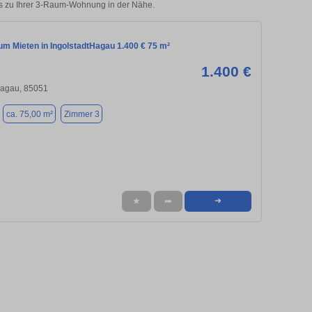
ks zu Ihrer 3-Raum-Wohnung in der Nähe.
m Mieten in IngolstadtHagau 1.400 € 75 m²
1.400 €
Hagau, 85051
ca. 75,00 m²
Zimmer 3
★
➦
➜