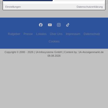
Einstellungen
Datenschutzerklärung
Ratgeber
Presse
Lokales
Über Uns
Impressum
Datenschutz
Cookies
Copyright © 2000 - 2026 | 1A Infosysteme GmbH | Content by: 1A-Anzeigenmarkt.de
08.08.2026