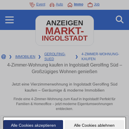
Event
Auto
Immo
Job
ANZEIGEN
MARKT-
INGOLSTADT
GEROLFING-
4-ZIMMER-WOHNUNG-
❯
IMMOBILIEN
❯
❯
SUED
KAUFEN
4-Zimmer-Wohnung kaufen in Ingolstadt Gerolfing Süd –
Großzügiges Wohnen genießen
Jetzt eine Vierzimmerwohnung in Ingolstadt Gerolfing Süd
kaufen – Geräumige & moderne Immobilien
Finde eine 4-Zimmer-Wohnung zum Kauf in Ingolstadt! Perfekt für
Familien & Homeoffice – jetzt moderne Eigentumswohnungen
entdecken.
Leider konnten wir derzeit keine passenden Objekte finden. Schauen Sie
Alle Cookies akzeptieren
Alle Cookies ablehnen
bald wieder vorbei!