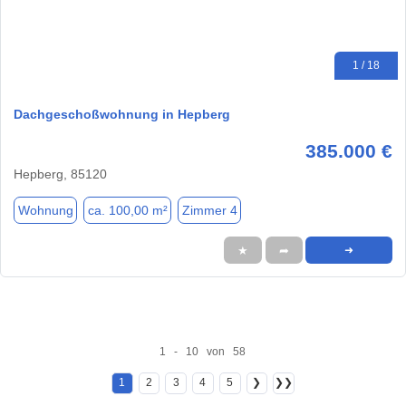
1 / 18
Dachgeschoßwohnung in Hepberg
385.000 €
Hepberg, 85120
Wohnung
ca. 100,00 m²
Zimmer 4
★
➦
➜
1 - 10 von 58
1
2
3
4
5
❯
❯❯