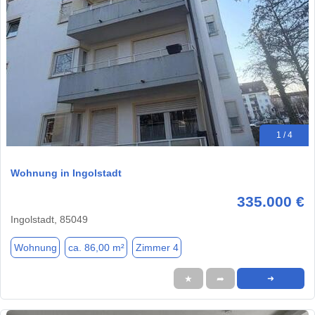
1 / 4
Wohnung in Ingolstadt
335.000 €
Ingolstadt, 85049
Wohnung
ca. 86,00 m²
Zimmer 4
★
➦
➜