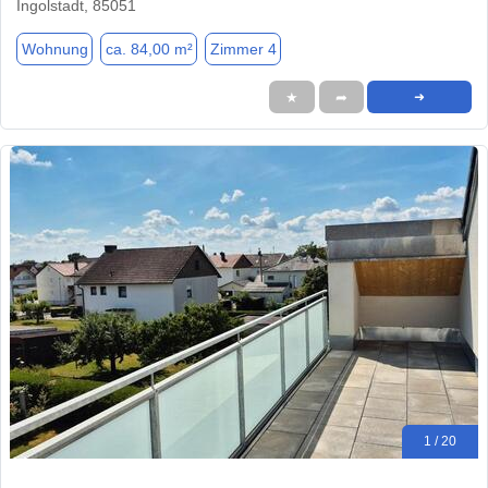
Ingolstadt, 85051
Wohnung
ca. 84,00 m²
Zimmer 4
★
➦
➜
1 / 20