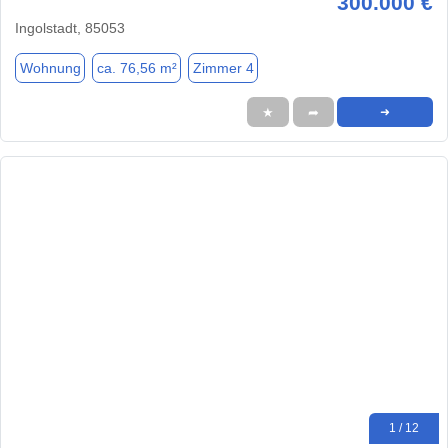
300.000 €
Ingolstadt, 85053
Wohnung
ca. 76,56 m²
Zimmer 4
★
➦
➜
1 / 12