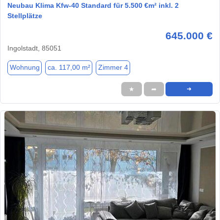
Neubau Klima Kfw-40 Standard für 5.500 €m² inkl. 2
Stellplätze
645.000 €
Ingolstadt, 85051
Wohnung
ca. 117,00 m²
Zimmer 4
★
➦
➜