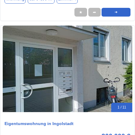
★
➦
➜
1 / 11
Eigentumswohnung in Ingolstadt