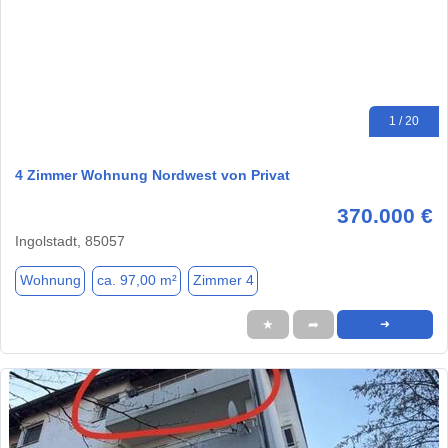
1 / 20
4 Zimmer Wohnung Nordwest von Privat
370.000 €
Ingolstadt, 85057
Wohnung
ca. 97,00 m²
Zimmer 4
★
➦
➜