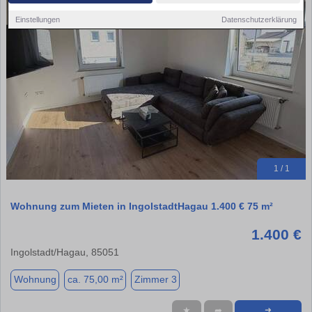
Einstellungen
Datenschutzerklärung
1 / 1
Wohnung zum Mieten in IngolstadtHagau 1.400 € 75 m²
1.400 €
Ingolstadt/Hagau, 85051
Wohnung
ca. 75,00 m²
Zimmer 3
★
➦
➜