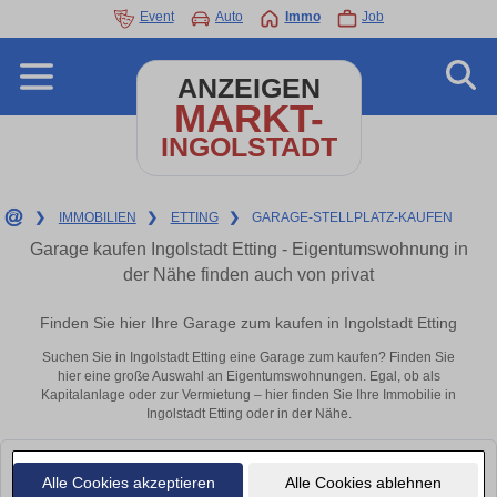
Event
Auto
Immo
Job
ANZEIGEN
MARKT-
INGOLSTADT
❯
IMMOBILIEN
❯
ETTING
❯
GARAGE-STELLPLATZ-KAUFEN
Garage kaufen Ingolstadt Etting - Eigentumswohnung in
der Nähe finden auch von privat
Finden Sie hier Ihre Garage zum kaufen in Ingolstadt Etting
Suchen Sie in Ingolstadt Etting eine Garage zum kaufen? Finden Sie
hier eine große Auswahl an Eigentumswohnungen. Egal, ob als
Kapitalanlage oder zur Vermietung – hier finden Sie Ihre Immobilie in
Ingolstadt Etting oder in der Nähe.
Leider konnten wir derzeit keine passenden Objekte finden. Schauen Sie
Alle Cookies akzeptieren
Alle Cookies ablehnen
bald wieder vorbei!