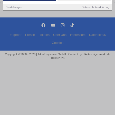
Einstellungen
Datenschutzerklärung
Ratgeber
Presse
Lokales
Über Uns
Impressum
Datenschutz
Cookies
Copyright © 2000 - 2026 | 1A Infosysteme GmbH | Content by: 1A-Anzeigenmarkt.de
10.08.2026