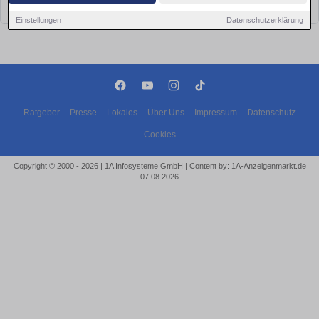
bald wieder vorbei!
Einstellungen
Datenschutzerklärung
Ratgeber
Presse
Lokales
Über Uns
Impressum
Datenschutz
Cookies
Copyright © 2000 - 2026 | 1A Infosysteme GmbH | Content by: 1A-Anzeigenmarkt.de
07.08.2026