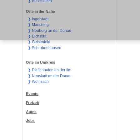
❯ Buschletten
Orte in der Nähe
❯ Ingolstadt
❯ Manching
❯ Neuburg an der Donau
❯ Eichstätt
❯ Geisenfeld
❯ Schrobenhausen
Orte im Umkreis
❯ Pfaffenhofen an der Ilm
❯ Neustadt an der Donau
❯ Wolnzach
Events
Freizeit
Autos
Jobs