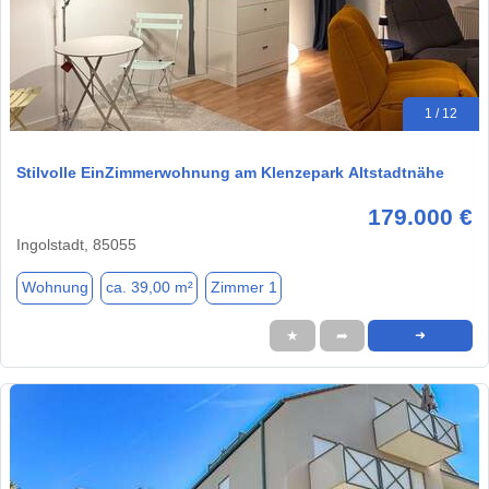
1 / 12
Stilvolle EinZimmerwohnung am Klenzepark Altstadtnähe
179.000 €
Ingolstadt, 85055
Wohnung
ca. 39,00 m²
Zimmer 1
★
➦
➜