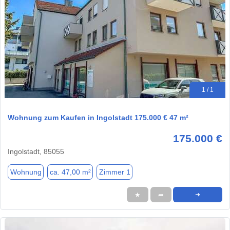
1 / 1
Wohnung zum Kaufen in Ingolstadt 175.000 € 47 m²
175.000 €
Ingolstadt, 85055
Wohnung
ca. 47,00 m²
Zimmer 1
★
➦
➜