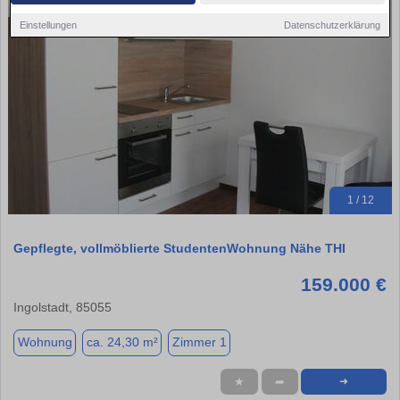
Einstellungen
Datenschutzerklärung
1 / 12
Gepflegte, vollmöblierte StudentenWohnung Nähe THI
159.000 €
Ingolstadt, 85055
Wohnung
ca. 24,30 m²
Zimmer 1
★
➦
➜