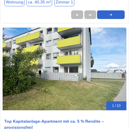
Wohnung
ca. 40,35 m²
Zimmer 1
★
➦
➜
1 / 10
Top Kapitalanlage-Apartment mit ca. 5 % Rendite –
provisionsfrei!