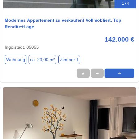
1 / 4
Modernes Appartement zu verkaufen! Vollmöbliert, Top
Rendite+Lage
142.000 €
Ingolstadt, 85055
Wohnung
ca. 23,00 m²
Zimmer 1
★
➦
➜