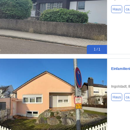
Haus
ca
1 / 1
Einfamilie
Ingolstadt,
Haus
ca