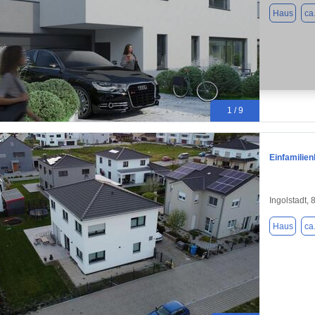
Haus
ca
1 / 9
Einfamilien
Ingolstadt,
Haus
ca