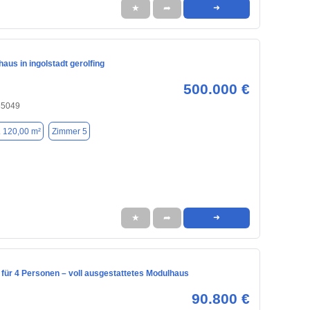
★
➦
➜
haus in ingolstadt gerolfing
500.000 €
 85049
. 120,00 m²
Zimmer 5
★
➦
➜
 für 4 Personen – voll ausgestattetes Modulhaus
90.800 €