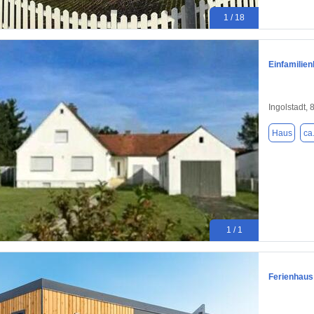
1 / 18
Einfamilien
Ingolstadt,
Haus
ca
1 / 1
Ferienhaus