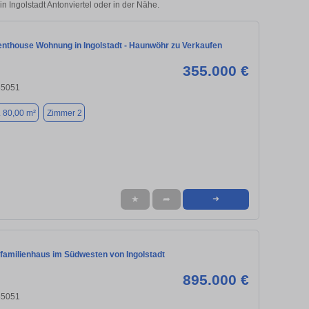
in Ingolstadt Antonviertel oder in der Nähe.
nthouse Wohnung in Ingolstadt - Haunwöhr zu Verkaufen
355.000 €
 85051
. 80,00 m²
Zimmer 2
★
➦
➜
familienhaus im Südwesten von Ingolstadt
895.000 €
 85051