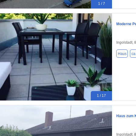
1 / 7
Moderne Pe
Ingolstadt,
Haus
ca
1 / 17
Haus zum K
Ingolstadt,