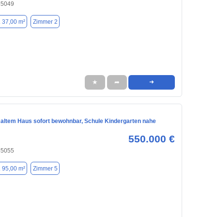
 85049
. 37,00 m²
Zimmer 2
★
➦
➜
 altem Haus sofort bewohnbar, Schule Kindergarten nahe
550.000 €
 85055
. 95,00 m²
Zimmer 5