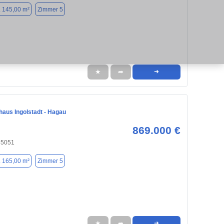
. 145,00 m²
Zimmer 5
★
➦
➜
haus Ingolstadt - Hagau
869.000 €
 85051
. 165,00 m²
Zimmer 5
★
➦
➜