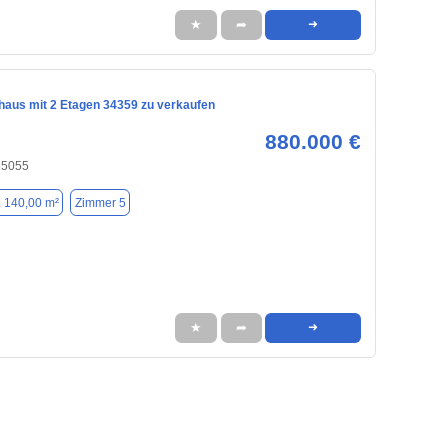
★
➦
➜
nhaus mit 2 Etagen 34359 zu verkaufen
880.000 €
 85055
. 140,00 m²
Zimmer 5
★
➦
➜