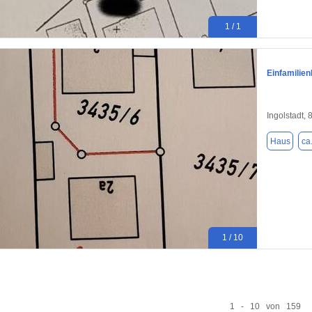
1 / 1
Einfamilie
Ingolstadt,
Haus
ca
1 / 10
1 - 10 von 159