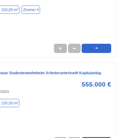
. 100,00 m²
Zimmer 4
★
➦
➜
nhaus Studentenwohnheim Arbeiterunterkunft Kapitalanlag
555.000 €
 85053
. 105,00 m²