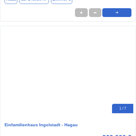
★
➦
➜
1 / 7
Einfamilienhaus Ingolstadt - Hagau