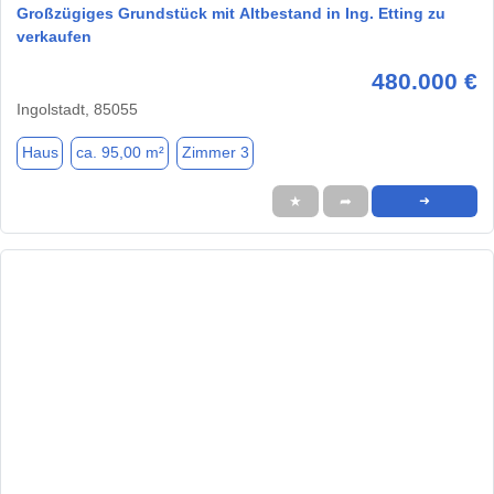
Großzügiges Grundstück mit Altbestand in Ing. Etting zu
verkaufen
480.000 €
Ingolstadt, 85055
Haus
ca. 95,00 m²
Zimmer 3
★
➦
➜