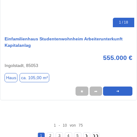
1 / 18
Einfamilienhaus Studentenwohnheim Arbeiterunterkunft
Kapitalanlag
555.000 €
Ingolstadt, 85053
Haus
ca. 105,00 m²
★
➦
➜
1 - 10 von 75
1
2
3
4
5
❯
❯❯