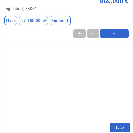
869.000 €
Ingolstadt, 85051
Haus
ca. 165,00 m²
Zimmer 5
★
➦
➜
1 / 17