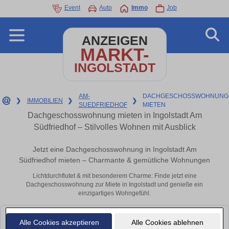
Event
Auto
Immo
Job
ANZEIGEN
MARKT-
INGOLSTADT
AM-
DACHGESCHOSSWOHNUNG
❯
IMMOBILIEN
❯
❯
SUEDFRIEDHOF
MIETEN
Dachgeschosswohnung mieten in Ingolstadt Am
Südfriedhof – Stilvolles Wohnen mit Ausblick
Jetzt eine Dachgeschosswohnung in Ingolstadt Am
Südfriedhof mieten – Charmante & gemütliche Wohnungen
Lichtdurchflutet & mit besonderem Charme: Finde jetzt eine
Dachgeschosswohnung zur Miete in Ingolstadt und genieße ein
einzigartiges Wohngefühl.
Leider konnten wir derzeit keine passenden Objekte finden. Schauen Sie
Alle Cookies akzeptieren
Alle Cookies ablehnen
bald wieder vorbei!