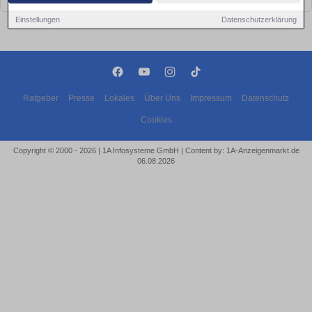
Einstellungen
Datenschutzerklärung
Ratgeber
Presse
Lokales
Über Uns
Impressum
Datenschutz
Cookies
Copyright © 2000 - 2026 | 1A Infosysteme GmbH | Content by: 1A-Anzeigenmarkt.de
06.08.2026