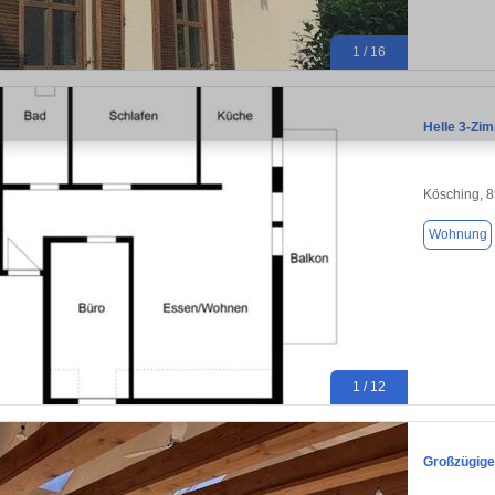
1 / 16
Helle 3-Zi
Kösching, 
Wohnung
1 / 12
Großzügige