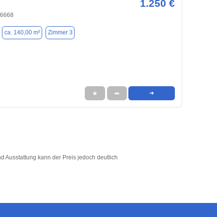
1.250 €
86668
ca. 140,00 m²
Zimmer 3
★
➦
➜
d Ausstattung kann der Preis jedoch deutlich