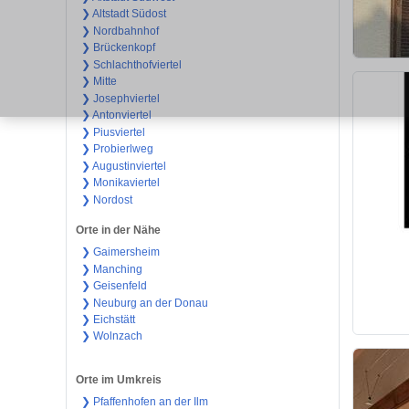
❯ Altstadt Südost
❯ Nordbahnhof
❯ Brückenkopf
❯ Schlachthofviertel
❯ Mitte
❯ Josephviertel
❯ Antonviertel
❯ Piusviertel
❯ Probierlweg
❯ Augustinviertel
❯ Monikaviertel
❯ Nordost
Orte in der Nähe
❯ Gaimersheim
❯ Manching
❯ Geisenfeld
❯ Neuburg an der Donau
❯ Eichstätt
❯ Wolnzach
Orte im Umkreis
❯ Pfaffenhofen an der Ilm