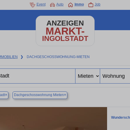
Event
Auto
Immo
Job
ANZEIGEN
MARKT-
INGOLSTADT
MMOBILIEN
❯
DACHGESCHOSSWOHNUNG-MIETEN
×
×
tadt
Dachgeschosswohnung Mieten
Wunderschö