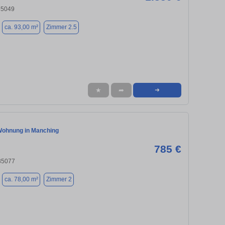
 85049
ca. 93,00 m²
Zimmer 2.5
★
➦
➜
ohnung in Manching
785 €
85077
ca. 78,00 m²
Zimmer 2