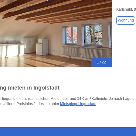
Karlshuld, 
Wohnung
1 / 22
g mieten in Ingolstadt
dt liegen die durchschnittlichen Mieten bei rund
14 € /m²
Kaltmiete. Je nach Lage un
etaillierte Preisinfos findest du unter
Mietspiegel Ingolstadt