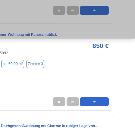
★
➦
➜
mmer-Wohnung mit Panoramablick
850 €
85092
ca. 60,00 m²
Zimmer 3
★
➦
➜
 Dachgeschoßwohnung mit Charme in ruhiger Lage von…