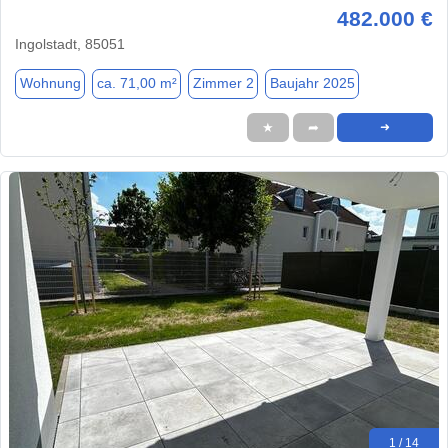
482.000 €
Ingolstadt, 85051
Wohnung
ca. 71,00 m²
Zimmer 2
Baujahr 2025
★
➦
➜
1 / 14