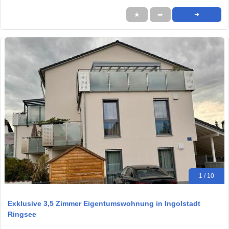
★
➦
➜
1 / 10
Exklusive 3,5 Zimmer Eigentumswohnung in Ingolstadt
Ringsee