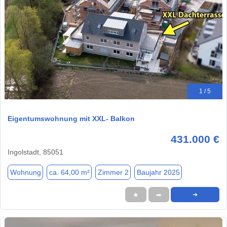
1 / 5
Eigentumswohnung mit XXL- Balkon
431.000 €
Ingolstadt, 85051
Wohnung
ca. 64,00 m²
Zimmer 2
Baujahr 2025
★
➦
➜