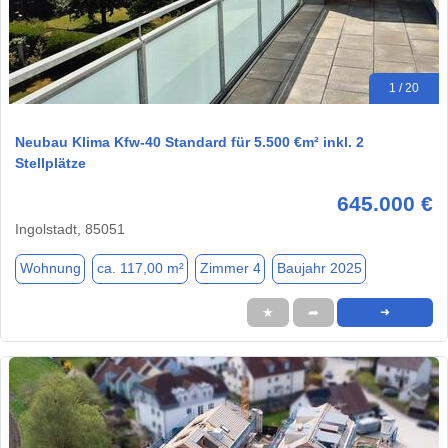
1 / 20
Neubau Klima Kfw-40 Standard für 5.500 €m² inkl. 2
Stellplätze
645.000 €
Ingolstadt, 85051
Wohnung
ca. 117,00 m²
Zimmer 4
Baujahr 2025
★
➦
➜