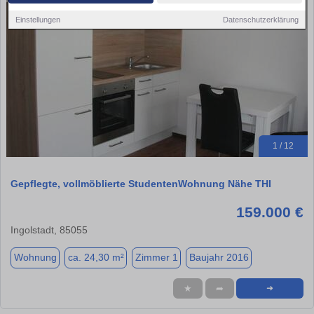
Einstellungen
Datenschutzerklärung
1 / 12
Gepflegte, vollmöblierte StudentenWohnung Nähe THI
159.000 €
Ingolstadt, 85055
Wohnung
ca. 24,30 m²
Zimmer 1
Baujahr 2016
★
➦
➜