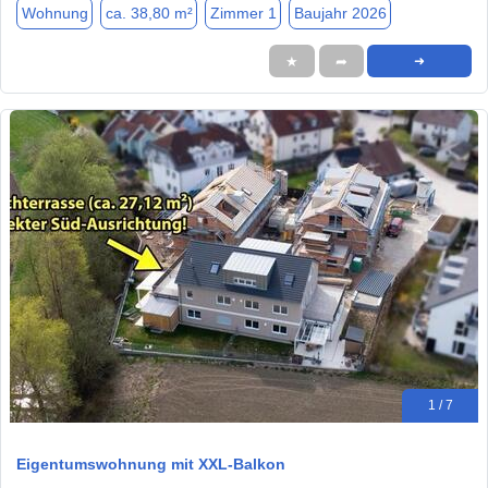
Wohnung
ca. 38,80 m²
Zimmer 1
Baujahr 2026
★
➦
➜
1 / 7
Eigentumswohnung mit XXL-Balkon