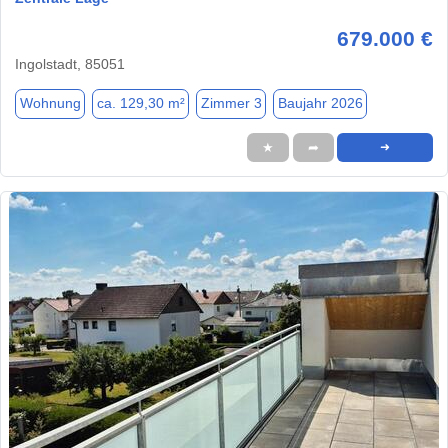
679.000 €
Ingolstadt, 85051
Wohnung
ca. 129,30 m²
Zimmer 3
Baujahr 2026
★
➦
➜