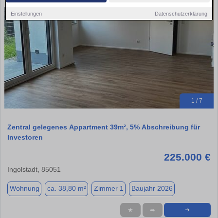
Einstellungen
Datenschutzerklärung
1 / 7
Zentral gelegenes Appartment 39m², 5% Abschreibung für
Investoren
225.000 €
Ingolstadt, 85051
Wohnung
ca. 38,80 m²
Zimmer 1
Baujahr 2026
★
➦
➜