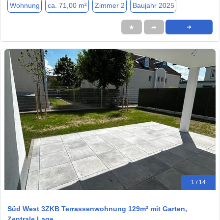
Wohnung
ca. 71,00 m²
Zimmer 2
Baujahr 2025
★
➦
➜
1 / 14
Süd West 3ZKB Terrassenwohnung 129m² mit Garten,
Zentrale Lage