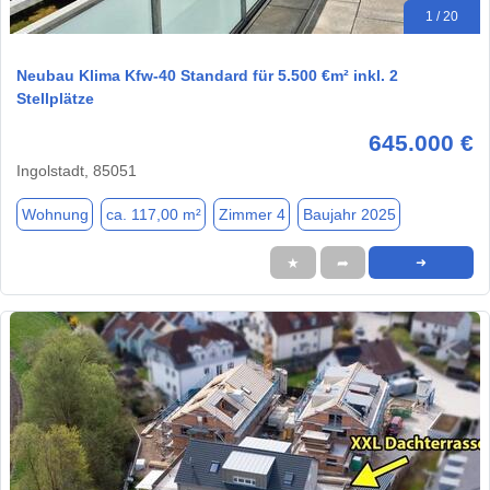
1 / 20
Neubau Klima Kfw-40 Standard für 5.500 €m² inkl. 2
Stellplätze
645.000 €
Ingolstadt, 85051
Wohnung
ca. 117,00 m²
Zimmer 4
Baujahr 2025
★
➦
➜