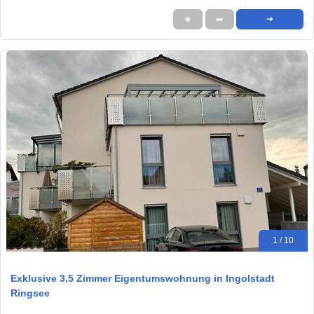
★
➦
➜
1 / 10
Exklusive 3,5 Zimmer Eigentumswohnung in Ingolstadt
Ringsee