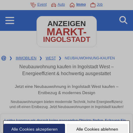
Event
Auto
Immo
Job
ANZEIGEN
MARKT-
INGOLSTADT
❯
IMMOBILIEN
❯
WEST
❯
NEUBAUWOHNUNG-KAUFEN
Neubauwohnung kaufen in Ingolstadt West –
Energieeffizient & hochwertig ausgestattet
Jetzt eine Neubauwohnung in Ingolstadt West kaufen –
Erstbezug & modernes Design
Neubauwohnungen bieten modernste Technik, hohe Energieeffizienz
und oft einen Erstbezug. Jetzt Neubauwohnungen in Ingolstadt kaufen!
Leider konnten wir derzeit keine passenden Objekte finden. Schauen Sie
bald wieder vorbei!
Alle Cookies akzeptieren
Alle Cookies ablehnen