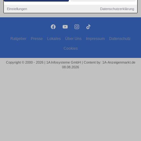
Einstellungen
Datenschutzerklärung
Ratgeber
Presse
Lokales
Über Uns
Impressum
Datenschutz
Cookies
Copyright © 2000 - 2026 | 1A Infosysteme GmbH | Content by: 1A-Anzeigenmarkt.de
08.08.2026