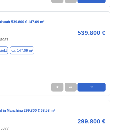
olstadt 539.800 € 147.09 m²
539.800 €
 85057
jekt
ca. 147,09 m²
★
➦
➜
l in Manching 299.800 € 68.58 m²
299.800 €
85077