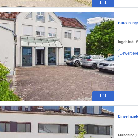
1 / 1
Büro in Ing
Ingolstadt,
Gewerbeob
1 / 1
Einzelhande
Manching, 