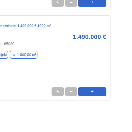
★
➦
➜
imersheim 1.490.000 € 1000 m²
1.490.000 €
m, 85080
jekt
ca. 1.000,00 m²
★
➦
➜