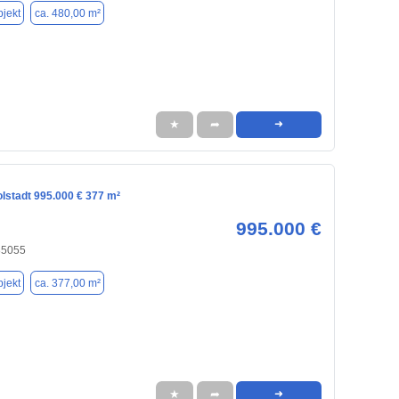
jekt
ca. 480,00 m²
★
➦
➜
olstadt 995.000 € 377 m²
995.000 €
 85055
jekt
ca. 377,00 m²
★
➦
➜