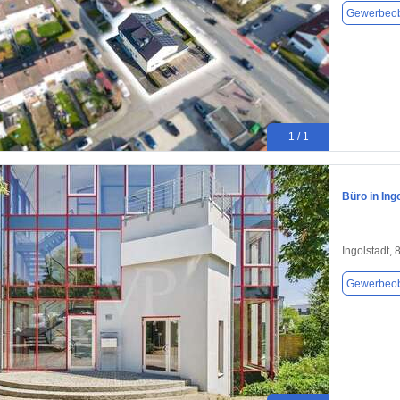
Gewerbeob
1 / 1
Büro in Ing
Ingolstadt,
Gewerbeob