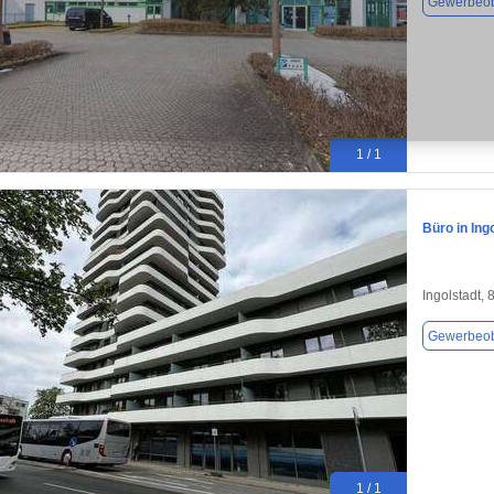
Gewerbeob
1 / 1
Büro in Ing
Ingolstadt,
Gewerbeob
1 / 1