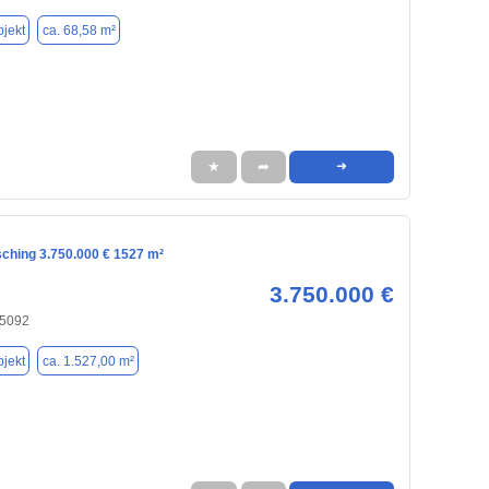
jekt
ca. 68,58 m²
★
➦
➜
sching 3.750.000 € 1527 m²
3.750.000 €
85092
jekt
ca. 1.527,00 m²