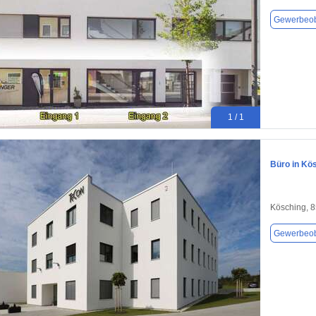
Gewerbeob
1 / 1
Büro in Kö
Kösching, 
Gewerbeob