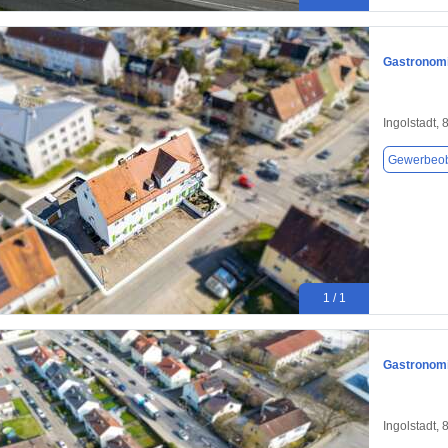
Gastronomie
Ingolstadt,
Gewerbeob
1 / 1
Gastronomie
Ingolstadt,