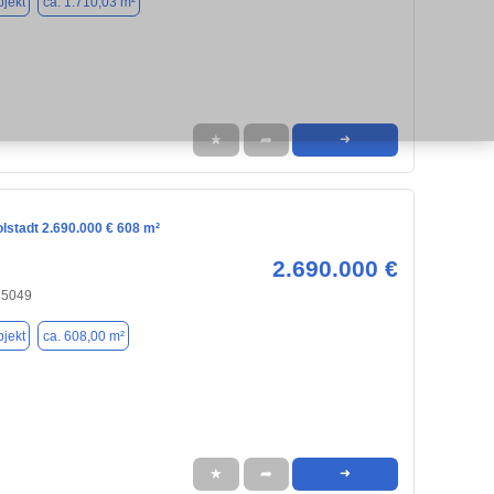
jekt
ca. 1.710,03 m²
★
➦
➜
olstadt 2.690.000 € 608 m²
2.690.000 €
 85049
jekt
ca. 608,00 m²
★
➦
➜