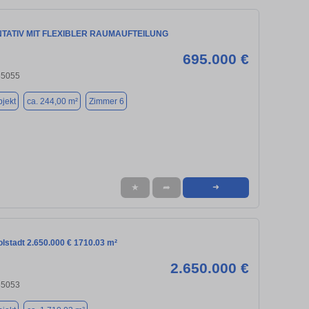
TATIV MIT FLEXIBLER RAUMAUFTEILUNG
695.000 €
 85055
jekt
ca. 244,00 m²
Zimmer 6
★
➦
➜
golstadt 2.650.000 € 1710.03 m²
2.650.000 €
 85053