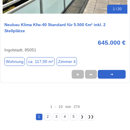
1 / 20
Neubau Klima Kfw-40 Standard für 5.500 €m² inkl. 2
Stellplätze
645.000 €
Ingolstadt, 85051
Wohnung
ca. 117,00 m²
Zimmer 4
★
➦
➜
1 - 10 von 274
1
2
3
4
5
❯
❯❯