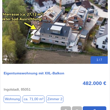
1 / 7
Eigentumswohnung mit XXL-Balkon
482.000 €
Ingolstadt, 85051
Wohnung
ca. 71,00 m²
Zimmer 2
★
➦
➜