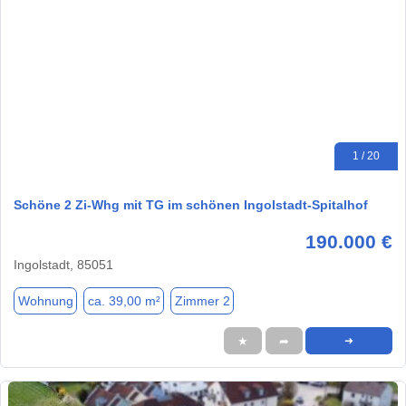
1 / 20
Schöne 2 Zi-Whg mit TG im schönen Ingolstadt-Spitalhof
190.000 €
Ingolstadt, 85051
Wohnung
ca. 39,00 m²
Zimmer 2
★
➦
➜