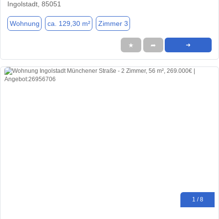
Ingolstadt, 85051
Wohnung
ca. 129,30 m²
Zimmer 3
★
➦
➜
1 / 8