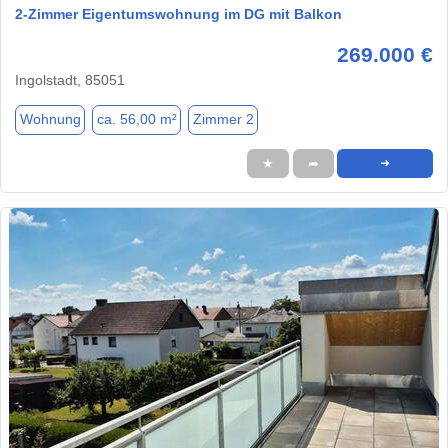
2-Zimmer Eigentumswohnung im DG mit Balkon
269.000 €
Ingolstadt, 85051
Wohnung
ca. 56,00 m²
Zimmer 2
★
➦
➜