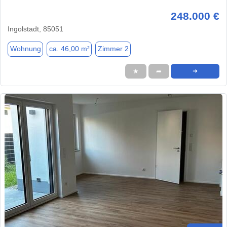
248.000 €
Ingolstadt, 85051
Wohnung
ca. 46,00 m²
Zimmer 2
★
➦
➜