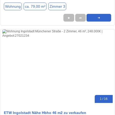
Wohnung
ca. 79,00 m²
Zimmer 3
★
➦
➜
1 / 16
ETW Ingolstadt Nähe Hbho 46 m2 zu verkaufen