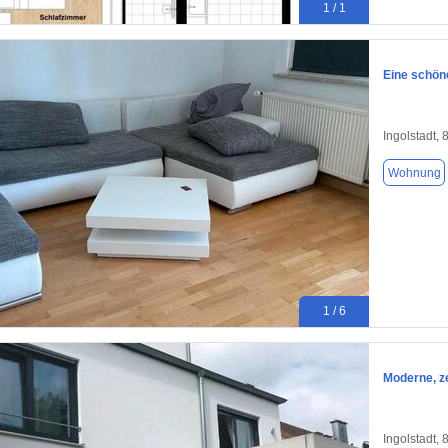
1 / 1
Eine schön
Ingolstadt,
Wohnung
1 / 6
Moderne, z
Ingolstadt,