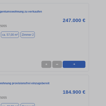
igentumswohnung zu verkaufen
247.000 €
 85055
ca. 57,00 m²
Zimmer 2
★
➦
➜
ohnung provisionsfrei einzugsbereit
184.900 €
 85055