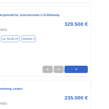
d gemütliche, zentrumsnahe 2-Zi-Wohnung
329.500 €
 85053
ca. 58,90 m²
Zimmer 2
★
➦
➜
ohnung, saniert
235.000 €
 85053