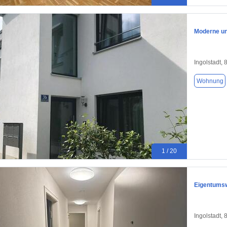
Moderne un
Ingolstadt,
Wohnung
1 / 20
Eigentumsw
Ingolstadt,