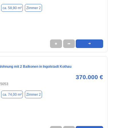
ca. 58,90 m²
Zimmer 2
★
➦
➜
ohnung mit 2 Balkonen in Ingolstadt Kothau
370.000 €
 85053
ca. 74,00 m²
Zimmer 2