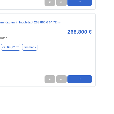
★
➦
➜
m Kaufen in Ingolstadt 268.800 € 64.72 m²
268.800 €
 85055
ca. 64,72 m²
Zimmer 2
★
➦
➜