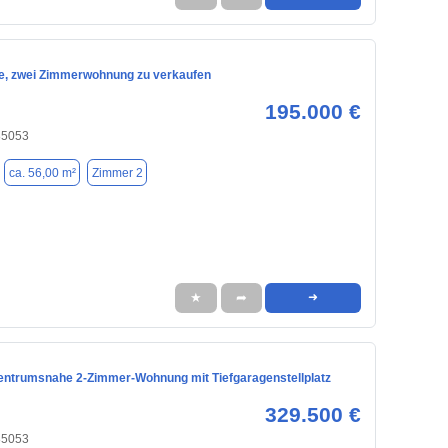
e, zwei Zimmerwohnung zu verkaufen
195.000 €
 85053
ca. 56,00 m²
Zimmer 2
★
➦
➜
entrumsnahe 2-Zimmer-Wohnung mit Tiefgaragenstellplatz
329.500 €
 85053