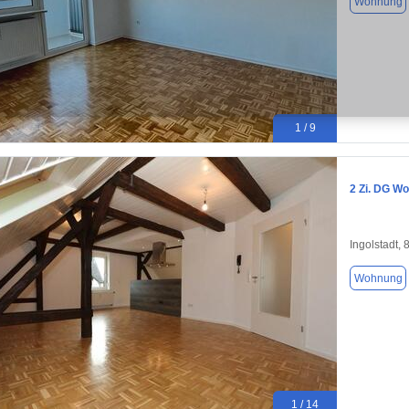
Wohnung
1 / 9
2 Zi. DG Wo
Ingolstadt,
Wohnung
1 / 14