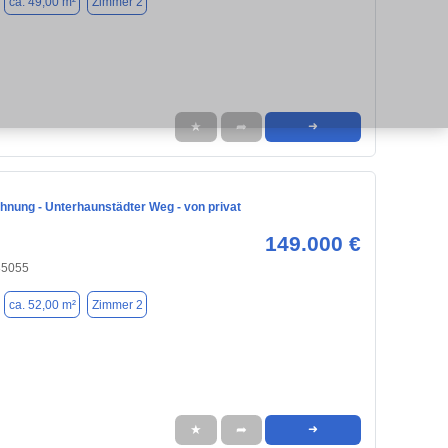
ca. 49,00 m²
Zimmer 2
★
➦
➜
hnung - Unterhaunstädter Weg - von privat
149.000 €
 85055
ca. 52,00 m²
Zimmer 2
★
➦
➜