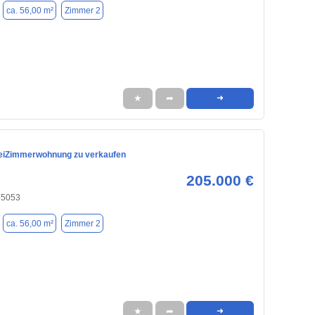
ca. 56,00 m²
Zimmer 2
★
➦
➜
eiZimmerwohnung zu verkaufen
205.000 €
 85053
ca. 56,00 m²
Zimmer 2
★
➦
➜