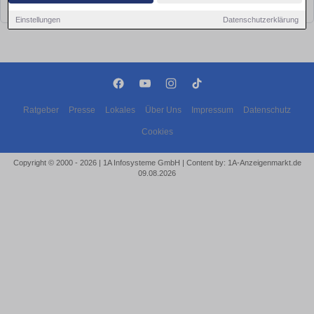
bald wieder vorbei!
Einstellungen
Datenschutzerklärung
Ratgeber
Presse
Lokales
Über Uns
Impressum
Datenschutz
Cookies
Copyright © 2000 - 2026 | 1A Infosysteme GmbH | Content by: 1A-Anzeigenmarkt.de
09.08.2026