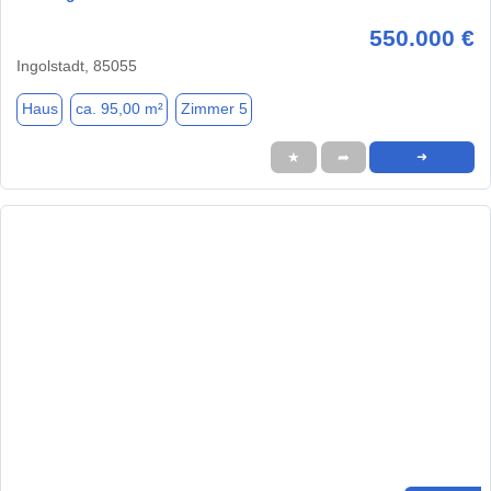
550.000 €
Ingolstadt, 85055
Haus
ca. 95,00 m²
Zimmer 5
★
➦
➜