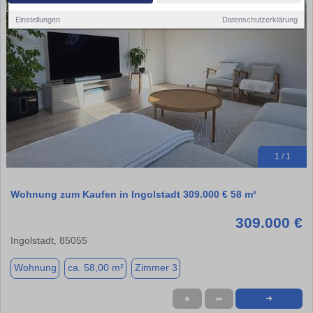
Einstellungen
Datenschutzerklärung
1 / 1
Wohnung zum Kaufen in Ingolstadt 309.000 € 58 m²
309.000 €
Ingolstadt, 85055
Wohnung
ca. 58,00 m²
Zimmer 3
★
➦
➜