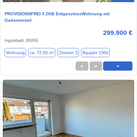
PROVISIONSFREI 3 ZKB ErdgeschissWohnung mit
Garteneinteil
299.900 €
Ingolstadt, 85055
Wohnung
ca. 72,00 m²
Zimmer 3
Baujahr 1956
★
➦
➜