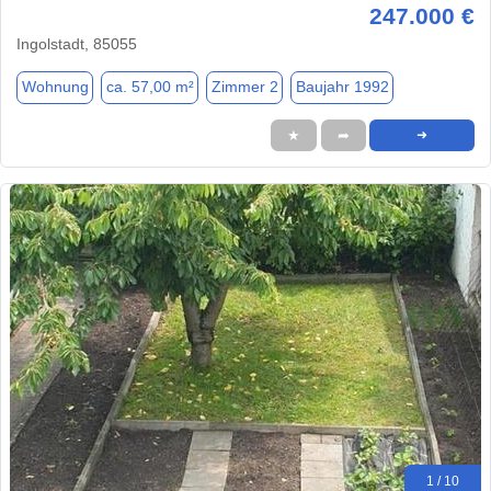
247.000 €
Ingolstadt, 85055
Wohnung
ca. 57,00 m²
Zimmer 2
Baujahr 1992
★
➦
➜
1 / 10