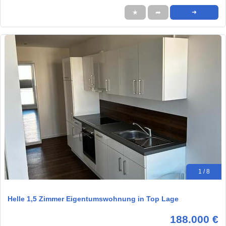
★
➦
➜
1 / 8
Helle 1,5 Zimmer Eigentumswohnung in Top Lage
188.000 €