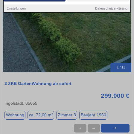
Einstellungen
Datenschutzerklärung
1 / 11
3 ZKB GartenWohnung ab sofort
299.000 €
Ingolstadt, 85055
Wohnung
ca. 72,00 m²
Zimmer 3
Baujahr 1960
★
➦
➜