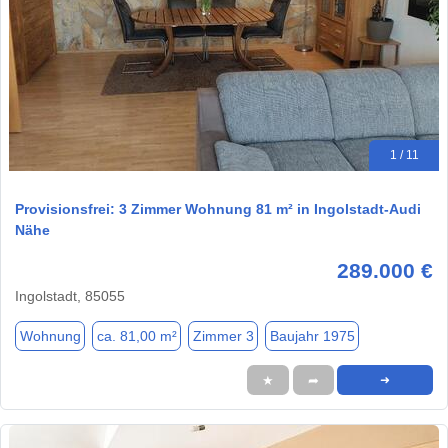
1 / 11
Provisionsfrei: 3 Zimmer Wohnung 81 m² in Ingolstadt-Audi
Nähe
289.000 €
Ingolstadt, 85055
Wohnung
ca. 81,00 m²
Zimmer 3
Baujahr 1975
★
➦
➜