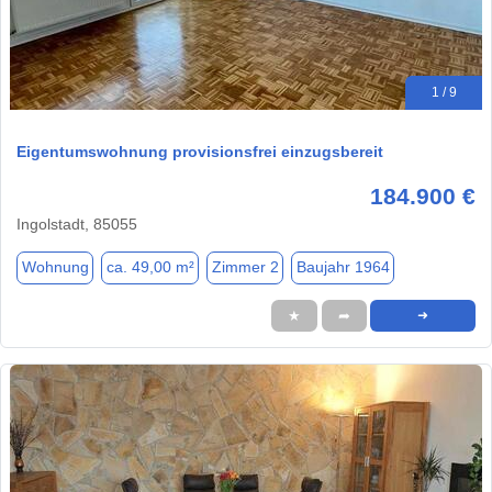
1 / 9
Eigentumswohnung provisionsfrei einzugsbereit
184.900 €
Ingolstadt, 85055
Wohnung
ca. 49,00 m²
Zimmer 2
Baujahr 1964
★
➦
➜