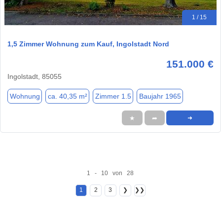
1 / 15
1,5 Zimmer Wohnung zum Kauf, Ingolstadt Nord
151.000 €
Ingolstadt, 85055
Wohnung
ca. 40,35 m²
Zimmer 1.5
Baujahr 1965
★
➦
➜
1 - 10 von 28
1
2
3
❯
❯❯