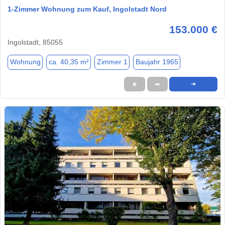
1-Zimmer Wohnung zum Kauf, Ingolstadt Nord
153.000 €
Ingolstadt, 85055
Wohnung
ca. 40,35 m²
Zimmer 1
Baujahr 1965
★
➦
➜