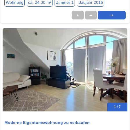
Wohnung
ca. 24,30 m²
Zimmer 1
Baujahr 2016
★
➦
➜
1 / 7
Moderne Eigentumswohnung zu verkaufen