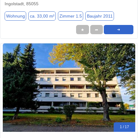
Ingolstadt, 85055
Wohnung
ca. 33,00 m²
Zimmer 1.5
Baujahr 2011
★
➦
➜
1 / 17