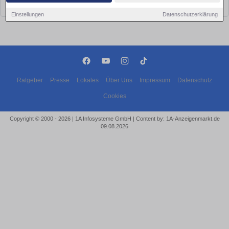
bald wieder vorbei!
Einstellungen
Datenschutzerklärung
Ratgeber
Presse
Lokales
Über Uns
Impressum
Datenschutz
Cookies
Copyright © 2000 - 2026 | 1A Infosysteme GmbH | Content by: 1A-Anzeigenmarkt.de
09.08.2026