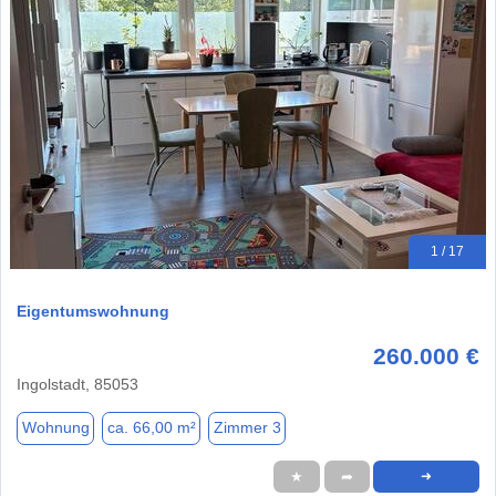
1 / 17
Eigentumswohnung
260.000 €
Ingolstadt, 85053
Wohnung
ca. 66,00 m²
Zimmer 3
★
➦
➜