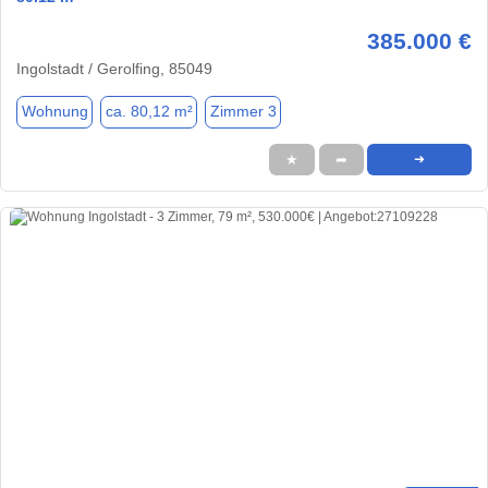
385.000 €
Ingolstadt / Gerolfing, 85049
Wohnung
ca. 80,12 m²
Zimmer 3
★
➦
➜