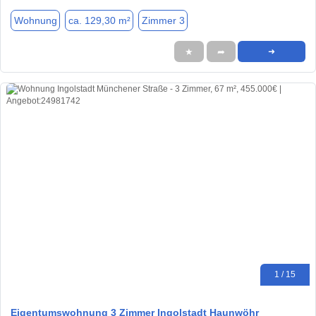
Wohnung
ca. 129,30 m²
Zimmer 3
★
➦
➜
1 / 15
Eigentumswohnung 3 Zimmer Ingolstadt Haunwöhr