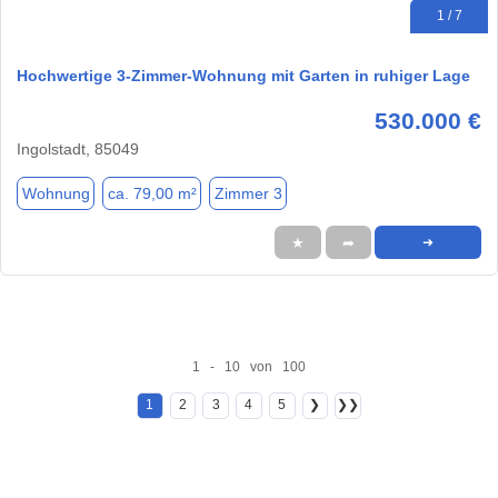
1 / 7
Hochwertige 3-Zimmer-Wohnung mit Garten in ruhiger Lage
530.000 €
Ingolstadt, 85049
Wohnung
ca. 79,00 m²
Zimmer 3
★
➦
➜
1 - 10 von 100
1
2
3
4
5
❯
❯❯