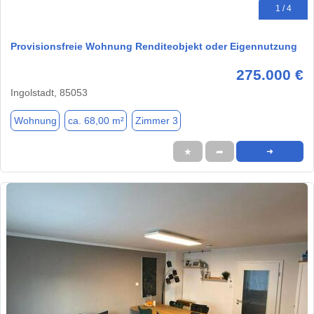
1 / 4
Provisionsfreie Wohnung Renditeobjekt oder Eigennutzung
275.000 €
Ingolstadt, 85053
Wohnung
ca. 68,00 m²
Zimmer 3
★
➦
➜