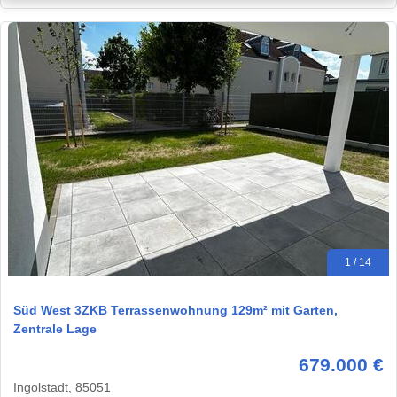
1 / 14
Süd West 3ZKB Terrassenwohnung 129m² mit Garten,
Zentrale Lage
679.000 €
Ingolstadt, 85051