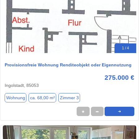
1 / 4
Provisionsfreie Wohnung Renditeobjekt oder Eigennutzung
275.000 €
Ingolstadt, 85053
Wohnung
ca. 68,00 m²
Zimmer 3
★
➦
➜