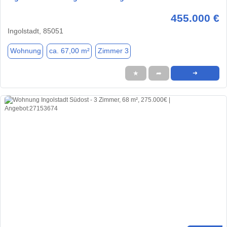
455.000 €
Ingolstadt, 85051
Wohnung
ca. 67,00 m²
Zimmer 3
★
➦
➜