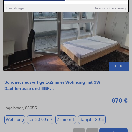
Einstellungen
Datenschutzerklärung
1 / 10
Schöne, neuwertige 1-Zimmer Wohnung mit SW
Dachterrasse und EBK…
670 €
Ingolstadt, 85055
Wohnung
ca. 33,00 m²
Zimmer 1
Baujahr 2015