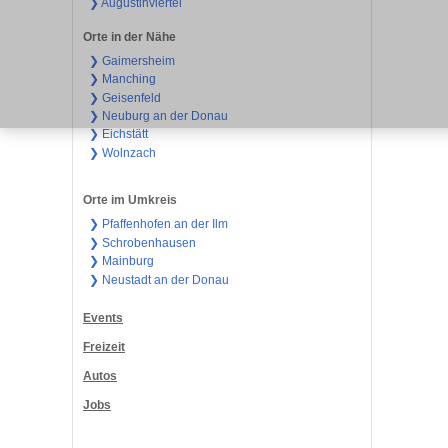
❯ Augustinviertel
Orte in der Nähe
❯ Gaimersheim
❯ Manching
❯ Geisenfeld
❯ Neuburg an der Donau
❯ Eichstätt
❯ Wolnzach
Orte im Umkreis
❯ Pfaffenhofen an der Ilm
❯ Schrobenhausen
❯ Mainburg
❯ Neustadt an der Donau
Events
Freizeit
Autos
Jobs