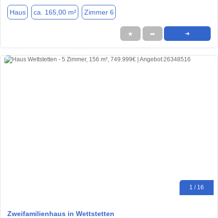
Haus
ca. 165,00 m²
Zimmer 6
★
➦
➜
1 / 16
Zweifamilienhaus in Wettstetten