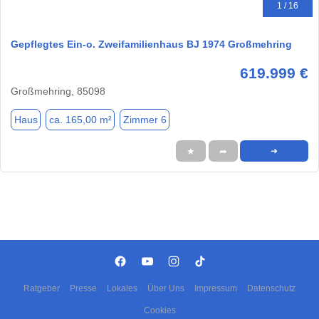
1 / 16
Gepflegtes Ein-o. Zweifamilienhaus BJ 1974 Großmehring
619.999 €
Großmehring, 85098
Haus
ca. 165,00 m²
Zimmer 6
★
➦
➜
Ratgeber
Presse
Lokales
Über Uns
Impressum
Datenschutz
Cookies