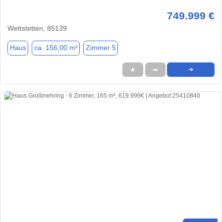
749.999 €
Wettstetten, 85139
Haus
ca. 156,00 m²
Zimmer 5
★
➦
➜