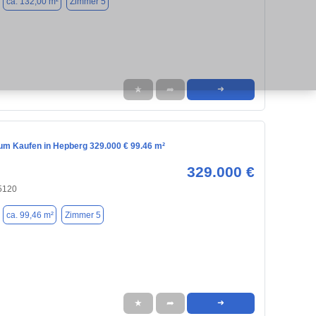
ca. 132,00 m²
Zimmer 5
★
➦
➜
m Kaufen in Hepberg 329.000 € 99.46 m²
329.000 €
5120
ca. 99,46 m²
Zimmer 5
★
➦
➜