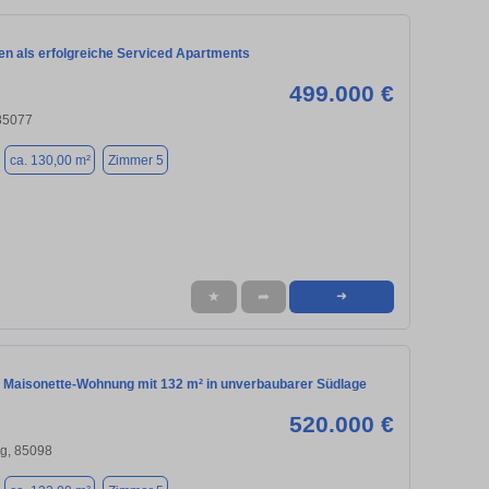
n als erfolgreiche Serviced Apartments
499.000 €
85077
ca. 130,00 m²
Zimmer 5
★
➦
➜
 Maisonette-Wohnung mit 132 m² in unverbaubarer Südlage
520.000 €
g, 85098