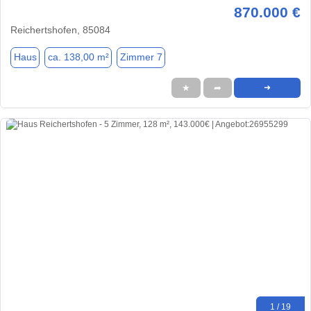
870.000 €
Reichertshofen, 85084
Haus
ca. 138,00 m²
Zimmer 7
★
➦
➜
1 / 19