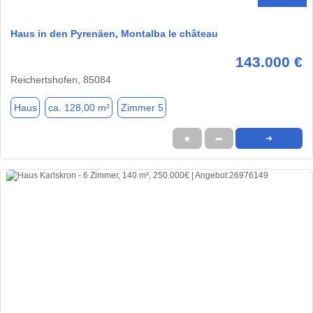
Haus in den Pyrenäen, Montalba le château
143.000 €
Reichertshofen, 85084
Haus
ca. 128,00 m²
Zimmer 5
★
➦
➜