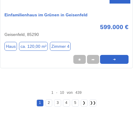
Einfamilienhaus im Grünen in Geisenfeld
599.000 €
Geisenfeld, 85290
Haus
ca. 120,00 m²
Zimmer 4
★
➦
➜
1 - 10 von 439
1
2
3
4
5
❯
❯❯