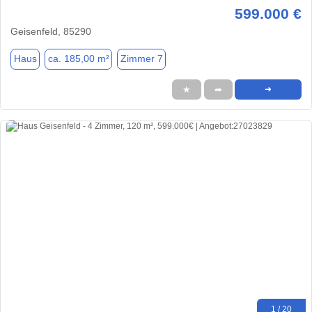
599.000 €
Geisenfeld, 85290
Haus
ca. 185,00 m²
Zimmer 7
★
➦
➜
1 / 20