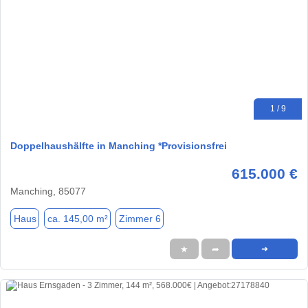
1 / 9
Doppelhaushälfte in Manching *Provisionsfrei
615.000 €
Manching, 85077
Haus
ca. 145,00 m²
Zimmer 6
★
➦
➜