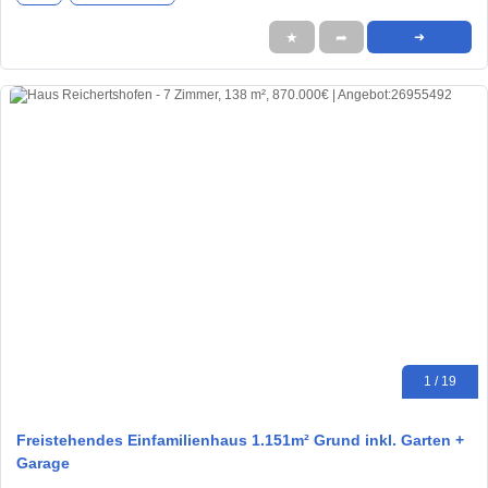
★
➦
➜
1 / 19
Freistehendes Einfamilienhaus 1.151m² Grund inkl. Garten +
Garage