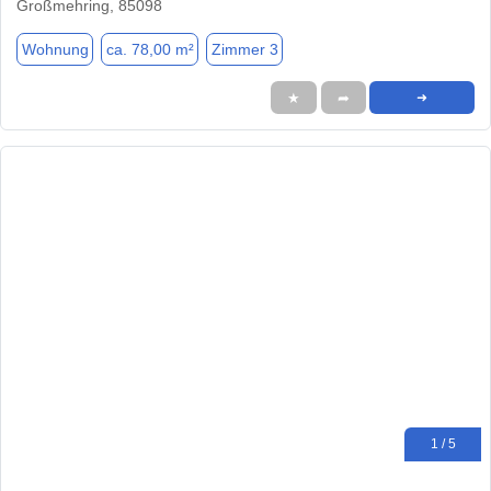
Großmehring, 85098
Wohnung
ca. 78,00 m²
Zimmer 3
★
➦
➜
1 / 5