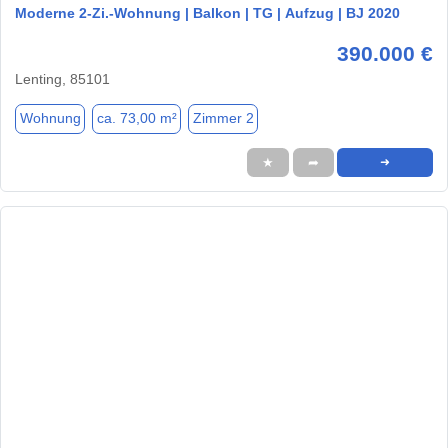
Moderne 2-Zi.-Wohnung | Balkon | TG | Aufzug | BJ 2020
390.000 €
Lenting, 85101
Wohnung
ca. 73,00 m²
Zimmer 2
★
➦
➜