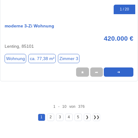
1 / 20
moderne 3-Zi Wohnung
420.000 €
Lenting, 85101
Wohnung
ca. 77,38 m²
Zimmer 3
★
➦
➜
1 - 10 von 376
1
2
3
4
5
❯
❯❯