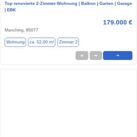
Top renovierte 2-Zimmer-Wohnung | Balkon | Garten | Garage
| EBK
179.000 €
Manching, 85077
Wohnung
ca. 52,00 m²
Zimmer 2
★
➦
➜