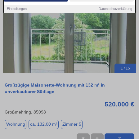
Einstellungen
Datenschutzerklärung
1 / 15
Großzügige Maisonette-Wohnung mit 132 m² in
unverbaubarer Südlage
520.000 €
Großmehring, 85098
Wohnung
ca. 132,00 m²
Zimmer 5
★
➦
➜