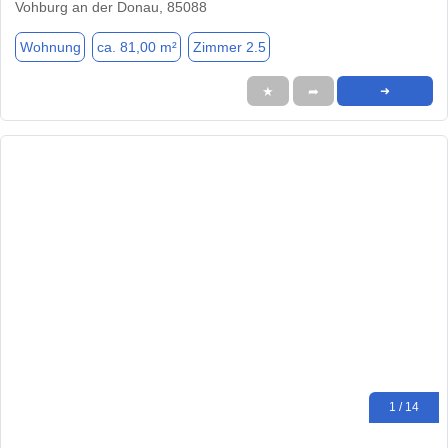
Vohburg an der Donau, 85088
Wohnung
ca. 81,00 m²
Zimmer 2.5
★
➦
➜
1 / 14