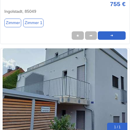
755 €
Ingolstadt, 85049
Zimmer
Zimmer 1
★
➦
➜
1 / 1