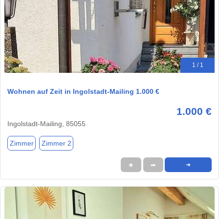
1 / 1
Wohnen auf Zeit in Ingolstadt-Mailing 1.000 €
1.000 €
Ingolstadt-Mailing, 85055
Zimmer
Zimmer 2
★
➦
➜