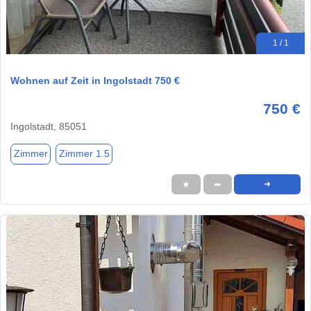
1 / 1
Wohnen auf Zeit in Ingolstadt 750 €
750 €
Ingolstadt, 85051
Zimmer
Zimmer 1.5
★
➦
➜