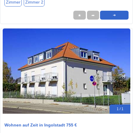
Zimmer
Zimmer 2
★
➦
➜
1 / 1
Wohnen auf Zeit in Ingolstadt 755 €