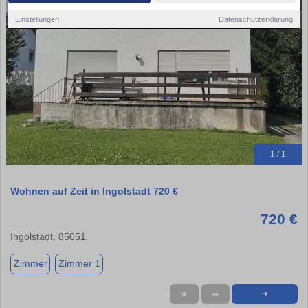
Einstellungen
Datenschutzerklärung
1 / 1
Wohnen auf Zeit in Ingolstadt 720 €
720 €
Ingolstadt, 85051
Zimmer
Zimmer 1
★
➦
➜