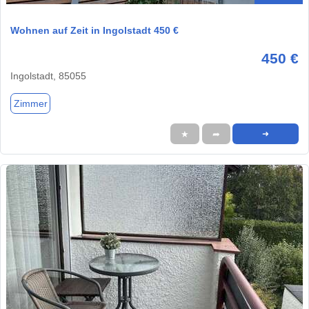
Wohnen auf Zeit in Ingolstadt 450 €
450 €
Ingolstadt, 85055
Zimmer
★
➦
➜