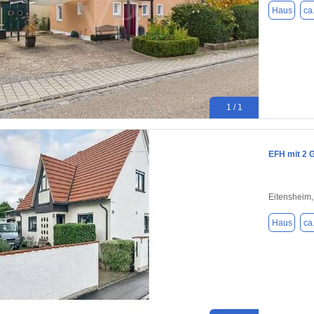
Haus
ca
1 / 1
EFH mit 2 
Eitensheim
Haus
ca