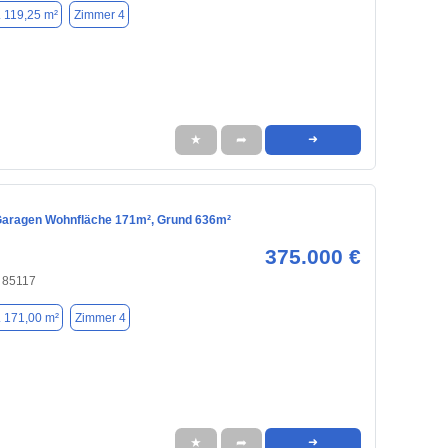
. 119,25 m²
Zimmer 4
★
➦
➜
Garagen Wohnfläche 171m², Grund 636m²
375.000 €
, 85117
. 171,00 m²
Zimmer 4
★
➦
➜