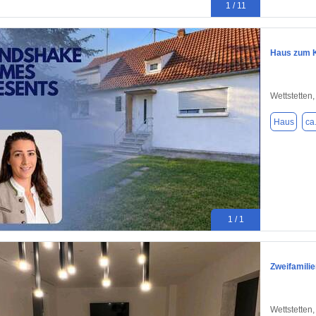
1 / 11
Haus zum K
Wettstetten
Haus
ca
1 / 1
Zweifamilie
Wettstetten