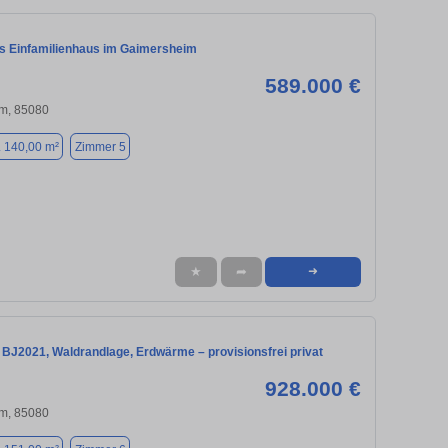
 Einfamilienhaus im Gaimersheim
589.000 €
m, 85080
. 140,00 m²
Zimmer 5
★
➦
➜
BJ2021, Waldrandlage, Erdwärme – provisionsfrei privat
928.000 €
m, 85080