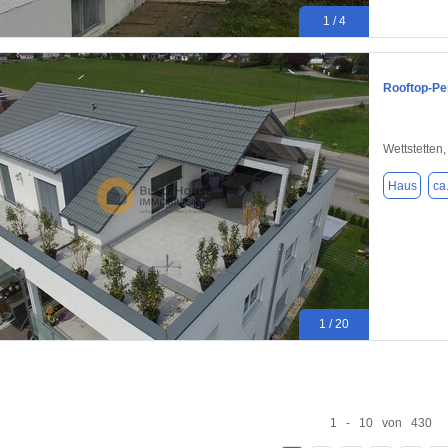
1 / 4
Rooftop-Pe
Wettstetten
Haus
ca
1 / 20
1 - 10 von 430