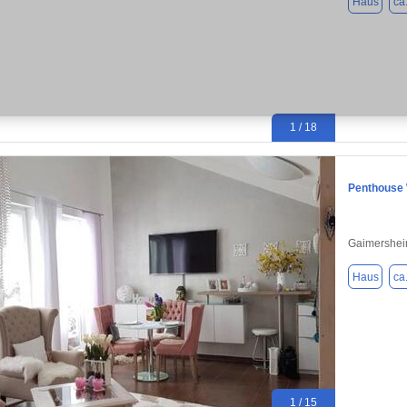
Haus
ca
1 / 18
Penthouse 
Gaimershei
Haus
ca
1 / 15