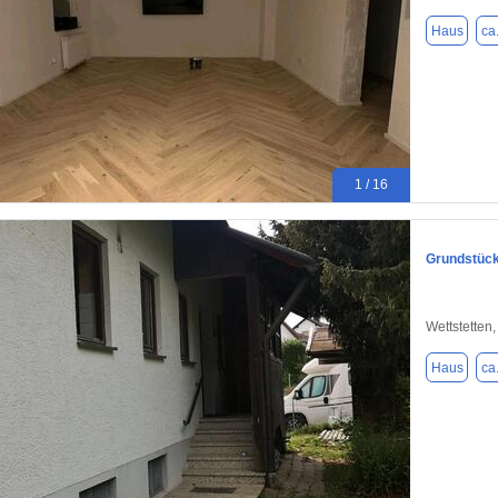
Haus
ca
1 / 16
Grundstück 
Wettstetten
Haus
ca