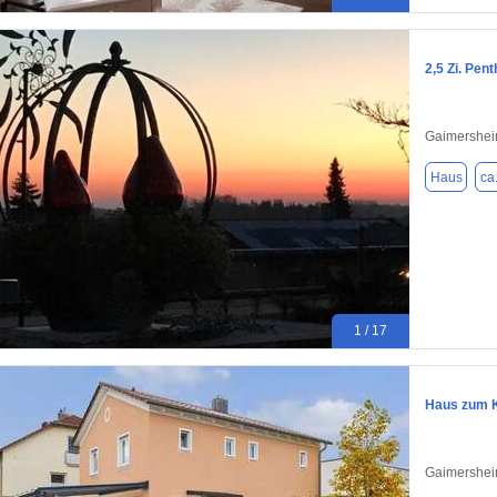
2,5 Zi. Pe
Gaimershei
Haus
ca
1 / 17
Haus zum K
Gaimershei