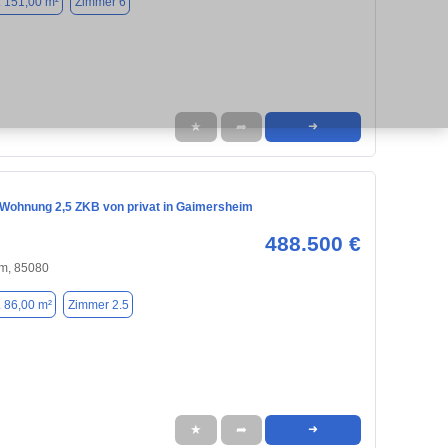
. 151,00 m²
Zimmer 6
★
➦
➜
Wohnung 2,5 ZKB von privat in Gaimersheim
488.500 €
m, 85080
. 86,00 m²
Zimmer 2.5
★
➦
➜