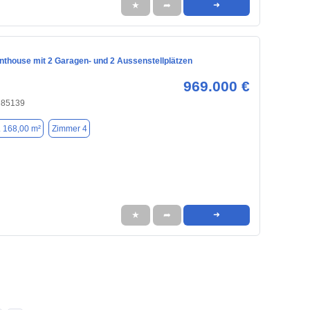
★
➦
➜
nthouse mit 2 Garagen- und 2 Aussenstellplätzen
969.000 €
, 85139
. 168,00 m²
Zimmer 4
★
➦
➜