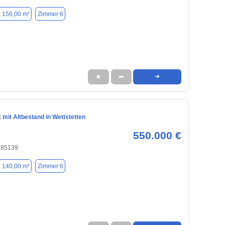
. 156,00 m²
Zimmer 6
★
➦
➜
mit Altbestand in Wettstetten
550.000 €
, 85139
. 140,00 m²
Zimmer 6