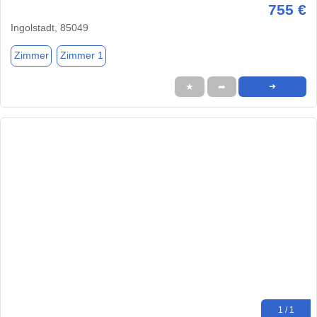
755 €
Ingolstadt, 85049
Zimmer
Zimmer 1
★
➦
➜
1 / 1