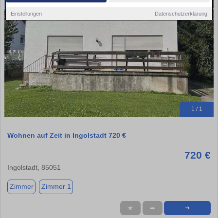
Einstellungen
Datenschutzerklärung
1 / 1
Wohnen auf Zeit in Ingolstadt 720 €
720 €
Ingolstadt, 85051
Zimmer
Zimmer 1
★
➦
➜