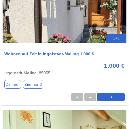
1 / 1
Wohnen auf Zeit in Ingolstadt-Mailing 1.000 €
1.000 €
Ingolstadt-Mailing, 85055
Zimmer
Zimmer 2
★
➦
➜