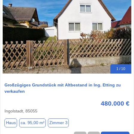
1 / 10
Großzügiges Grundstück mit Altbestand in Ing. Etting zu
verkaufen
480.000 €
Ingolstadt, 85055
Haus
ca. 95,00 m²
Zimmer 3