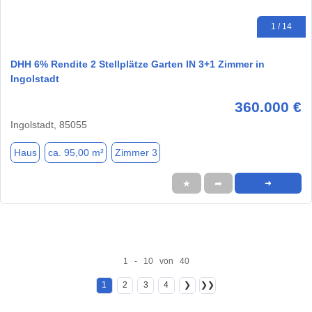
1 / 14
DHH 6% Rendite 2 Stellplätze Garten IN 3+1 Zimmer in
Ingolstadt
360.000 €
Ingolstadt, 85055
Haus
ca. 95,00 m²
Zimmer 3
★
➦
➜
1 - 10 von 40
1
2
3
4
❯
❯❯