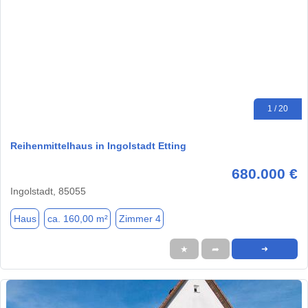
1 / 20
Reihenmittelhaus in Ingolstadt Etting
680.000 €
Ingolstadt, 85055
Haus
ca. 160,00 m²
Zimmer 4
★
➦
➜