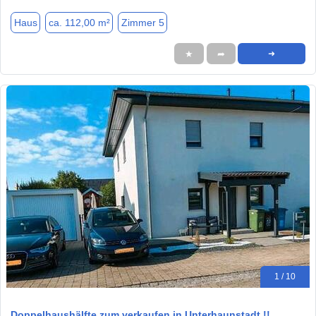
Haus
ca. 112,00 m²
Zimmer 5
★
➦
➜
1 / 10
Doppelhaushälfte zum verkaufen in Unterhaunstadt !!