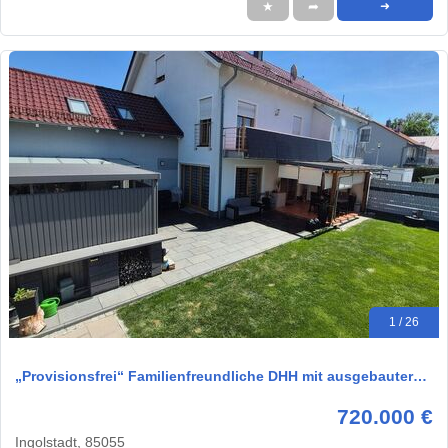
★
➦
➜
1 / 26
„Provisionsfrei“ Familienfreundliche DHH mit ausgebauter…
720.000 €
Ingolstadt, 85055