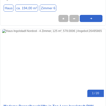
Haus
ca. 194,00 m²
Zimmer 6
★
➦
➜
1 / 20
Moderne Doppelhaushälfte in Top-Lage Ingolstadt DHH