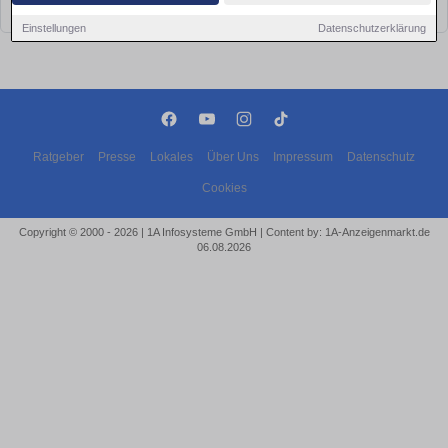
bald wieder vorbei!
Einstellungen
Datenschutzerklärung
Ratgeber
Presse
Lokales
Über Uns
Impressum
Datenschutz
Cookies
Copyright © 2000 - 2026 | 1A Infosysteme GmbH | Content by: 1A-Anzeigenmarkt.de
06.08.2026