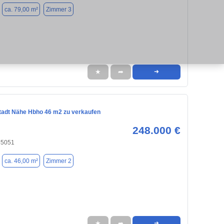
ca. 79,00 m²
Zimmer 3
★
➦
➜
tadt Nähe Hbho 46 m2 zu verkaufen
248.000 €
 85051
ca. 46,00 m²
Zimmer 2
★
➦
➜