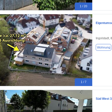
1 / 20
Eigentums
Ingolstadt,
Wohnung
1 / 7
Süd West 3