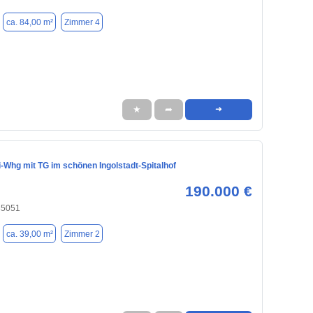
ca. 84,00 m²
Zimmer 4
★
➦
➜
-Whg mit TG im schönen Ingolstadt-Spitalhof
190.000 €
 85051
ca. 39,00 m²
Zimmer 2