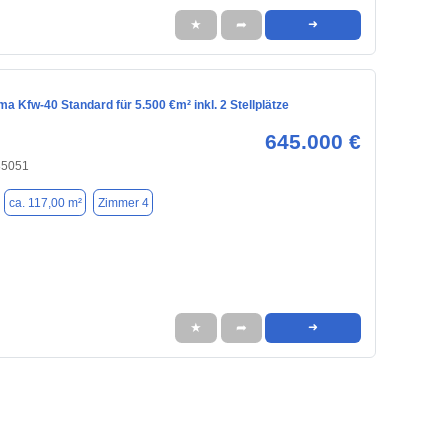
★
➦
➜
a Kfw-40 Standard für 5.500 €m² inkl. 2 Stellplätze
645.000 €
 85051
ca. 117,00 m²
Zimmer 4
★
➦
➜