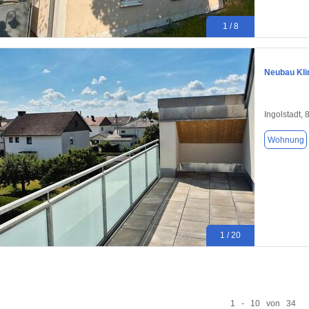
1 / 8
Neubau Klim
Ingolstadt,
Wohnung
1 / 20
1 - 10 von 34