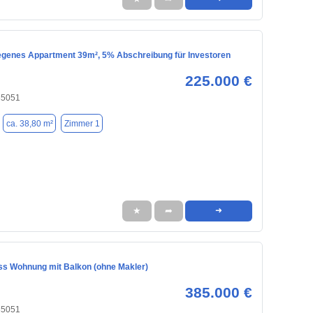
legenes Appartment 39m², 5% Abschreibung für Investoren
225.000 €
 85051
ca. 38,80 m²
Zimmer 1
★
➦
➜
s Wohnung mit Balkon (ohne Makler)
385.000 €
 85051