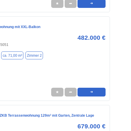
★
➦
➜
wohnung mit XXL-Balkon
482.000 €
 85051
ca. 71,00 m²
Zimmer 2
★
➦
➜
ZKB Terrassenwohnung 129m² mit Garten, Zentrale Lage
679.000 €