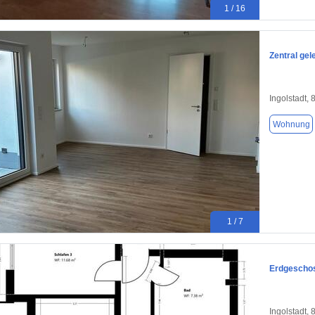
1 / 16
Zentral ge
Ingolstadt,
Wohnung
1 / 7
Erdgeschos
Ingolstadt,