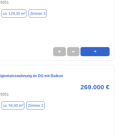
 85051
ca. 129,30 m²
Zimmer 3
★
➦
➜
igentumswohnung im DG mit Balkon
269.000 €
 85051
ca. 56,00 m²
Zimmer 2