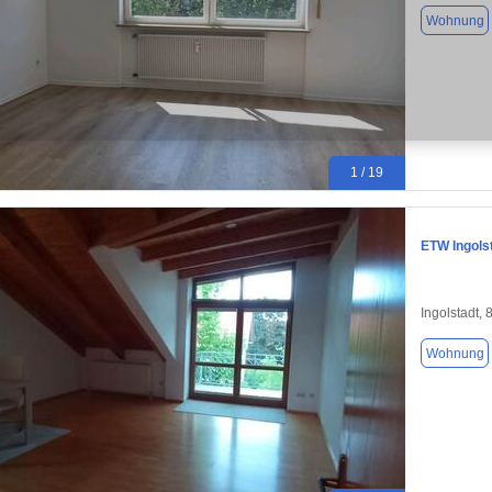
Wohnung
1 / 19
ETW Ingols
Ingolstadt,
Wohnung