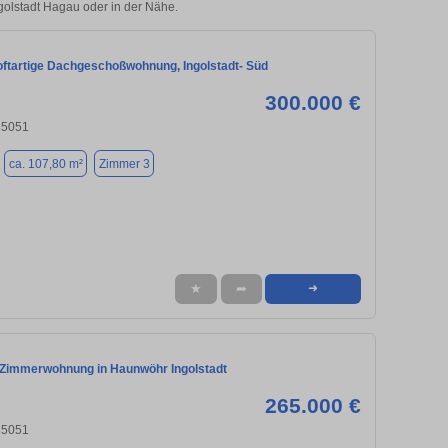
ngolstadt Hagau oder in der Nähe.
oftartige Dachgeschoßwohnung, Ingolstadt- Süd
300.000 €
 85051
ca. 107,80 m²
Zimmer 3
★
➦
➜
 Zimmerwohnung in Haunwöhr Ingolstadt
265.000 €
 85051