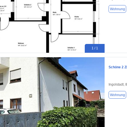
Wohnung
1 / 1
Schöne 2 Zi
Ingolstadt,
Wohnung