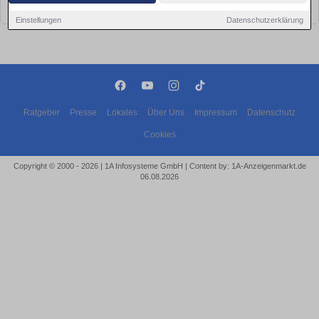
bald wieder vorbei!
Einstellungen
Datenschutzerklärung
Ratgeber
Presse
Lokales
Über Uns
Impressum
Datenschutz
Cookies
Copyright © 2000 - 2026 | 1A Infosysteme GmbH | Content by: 1A-Anzeigenmarkt.de
06.08.2026