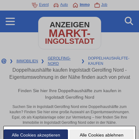
Event
Auto
Immo
Job
ANZEIGEN
MARKT-
INGOLSTADT
GEROLFING-
DOPPELHAUSHÄLFTE-
❯
IMMOBILIEN
❯
❯
NORD
KAUFEN
Doppelhaushälfte kaufen Ingolstadt Gerolfing Nord -
Eigentumswohnung in der Nähe finden auch von privat
Finden Sie hier Ihre Doppelhaushälfte zum kaufen in
Ingolstadt Gerolfing Nord
Suchen Sie in Ingolstadt Gerolfing Nord eine Doppelhaushälfte zum
kaufen? Finden Sie hier eine große Auswahl an Eigentumswohnungen.
Egal, ob als Kapitalanlage oder zur Vermietung – hier finden Sie Ihre
Immobilie in Ingolstadt Gerolfing Nord oder in der Nähe.
Alle Cookies akzeptieren
Alle Cookies ablehnen
Leider konnten wir derzeit keine passenden Objekte finden. Schauen Sie