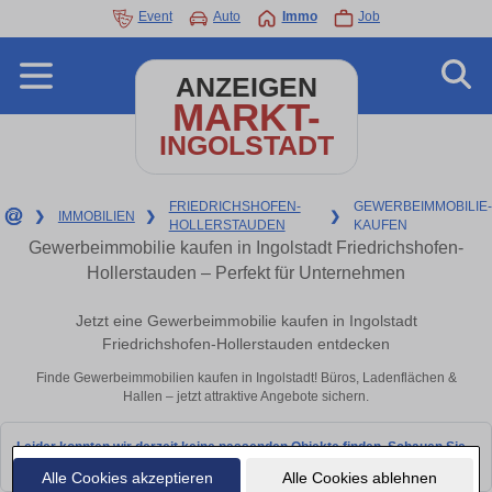
Event
Auto
Immo
Job
ANZEIGEN
MARKT-
INGOLSTADT
FRIEDRICHSHOFEN-
GEWERBEIMMOBILIE-
❯
IMMOBILIEN
❯
❯
HOLLERSTAUDEN
KAUFEN
Gewerbeimmobilie kaufen in Ingolstadt Friedrichshofen-
Hollerstauden – Perfekt für Unternehmen
Jetzt eine Gewerbeimmobilie kaufen in Ingolstadt
Friedrichshofen-Hollerstauden entdecken
Finde Gewerbeimmobilien kaufen in Ingolstadt! Büros, Ladenflächen &
Hallen – jetzt attraktive Angebote sichern.
Leider konnten wir derzeit keine passenden Objekte finden. Schauen Sie
bald wieder vorbei!
Alle Cookies akzeptieren
Alle Cookies ablehnen