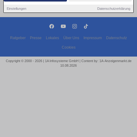
Einstellungen
Datenschutzerklärung
Ratgeber
Presse
Lokales
Über Uns
Impressum
Datenschutz
Cookies
Copyright © 2000 - 2026 | 1A Infosysteme GmbH | Content by: 1A-Anzeigenmarkt.de
10.08.2026