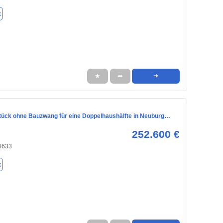
k
★
➦
➜
ück ohne Bauzwang für eine Doppelhaushälfte in Neuburg…
252.600 €
6633
k