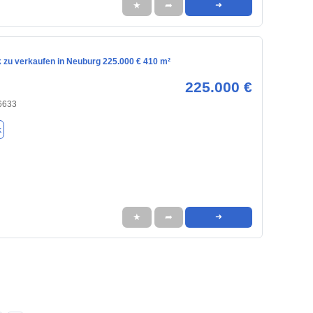
★
➦
➜
 zu verkaufen in Neuburg 225.000 € 410 m²
225.000 €
6633
k
★
➦
➜