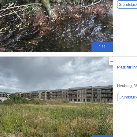
Grundstüc
1 / 1
Platz für I
Neuburg, 8
Grundstüc