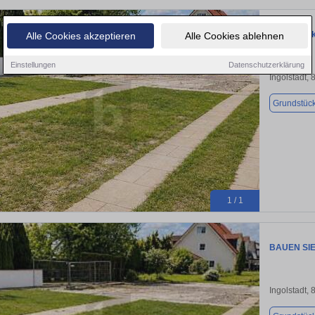
Grundstück 
Alle Cookies akzeptieren
Alle Cookies ablehnen
Einstellungen
Datenschutzerklärung
Ingolstadt,
Grundstüc
1 / 1
BAUEN SIE
Ingolstadt,