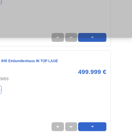
k
★
➦
➜
IHR Einfamilienhaus IN TOP LAGE
499.999 €
 85053
k
★
➦
➜