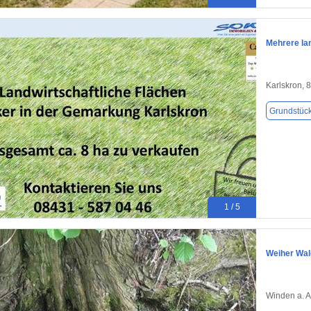
Mehrere la
Karlskron, 
Grundstüc
1 / 5
Weiher Wal
Winden a. A