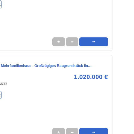
k
★
➦
➜
hr Mehrfamilienhaus - Großzügiges Baugrundstück iin…
1.020.000 €
6633
k
★
➦
➜