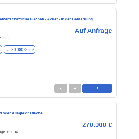
ndwirtschaftliche Flächen - Acker - in der Gemarkung…
Auf Anfrage
85123
k
ca. 80.000,00 m²
★
➦
➜
d oder Ausgleichsfläche
270.000 €
ign, 85084