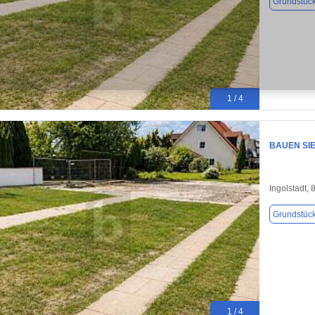
Grundstüc
1 / 4
BAUEN SIE 
Ingolstadt,
Grundstüc
1 / 4