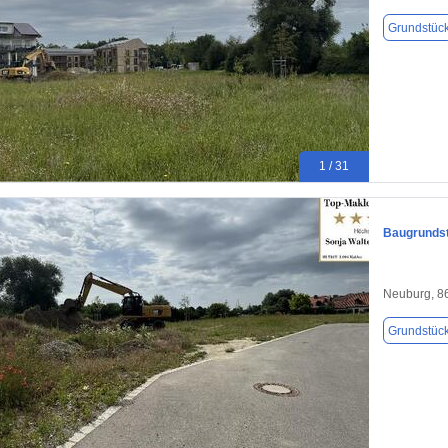
Grundstüc
1 / 31
Baugrundst
Neuburg, 8
Grundstüc