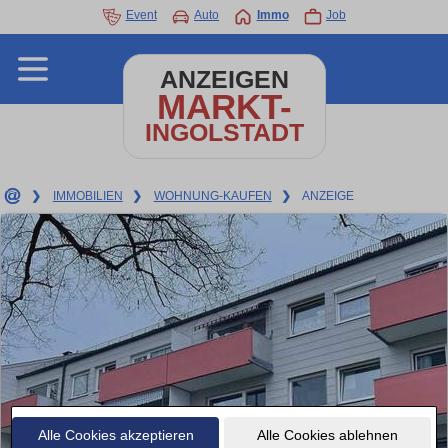
Event
Auto
Immo
Job
ANZEIGEN
MARKT-
INGOLSTADT
❯
IMMOBILIEN
❯
WOHNUNG-KAUFEN
❯
ANZEIGE
Alle Cookies akzeptieren
Alle Cookies ablehnen