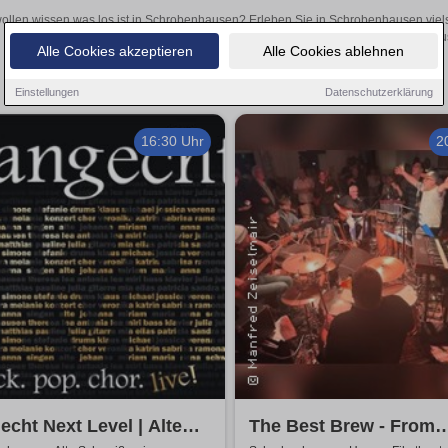
ollen wissen was los ist in Schrobenhausen? Erleben Sie in Schrobenhausen viels
Theateraufführungen oder aufregende Veranstaltungen in Schrobenhausen
Alle Cookies akzeptieren
Alle Cookies ablehnen
Einstellungen
Datenschutzerklärung
16:30 Uhr
2
echt Next Level | Alte
The Best Brew - From