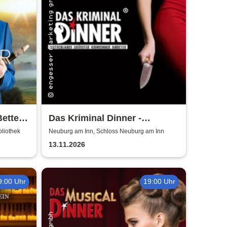
Better
Das Kriminal Dinner -
Blutmond
bliothek
Neuburg am Inn, Schloss Neuburg am Inn
13.11.2026
9:00 Uhr
19:00 Uhr