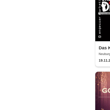
Das K
la Mo
Neuburg
19.11.