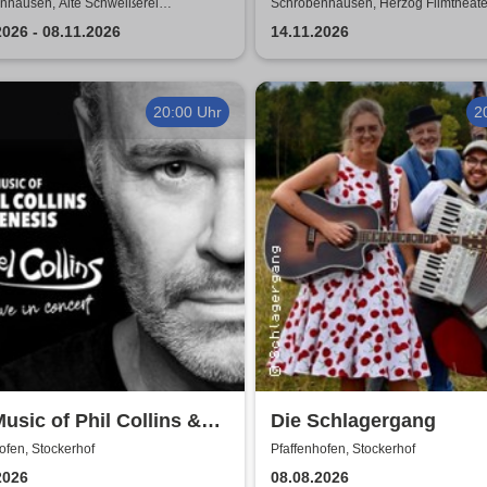
eißerei
Montgomery to Atlantic
nhausen, Alte Schweißerei
Schrobenhausen, Herzog Filmtheate
enhausen
2026 - 08.11.2026
14.11.2026
20:00 Uhr
2
usic of Phil Collins &
Die Schlagergang
is - Feel Collins in
ofen, Stockerhof
Pfaffenhofen, Stockerhof
ert
2026
08.08.2026