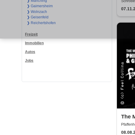
Schw
❯ Manching
Schrobe
❯ Gaimersheim
Schrob
07.11.
❯ Wolnzach
❯ Geisenfeld
❯ Reichertshofen
Freizeit
Immobilien
Autos
Jobs
The M
Genes
Pfaffenh
Conc
08.08.