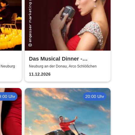
Das Musical Dinner -
Kulinarischer Genuss und
r Neuburg
Neuburg an der Donau, Arco Schlößchen
garantierte Unterhaltung
11.12.2026
9:00 Uhr
20:00 Uhr