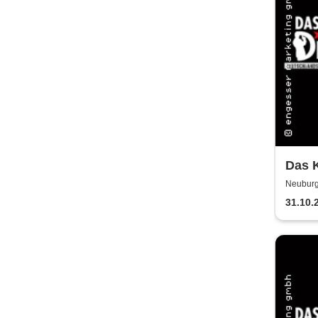
Das K
Scha
Neuburg
31.10.