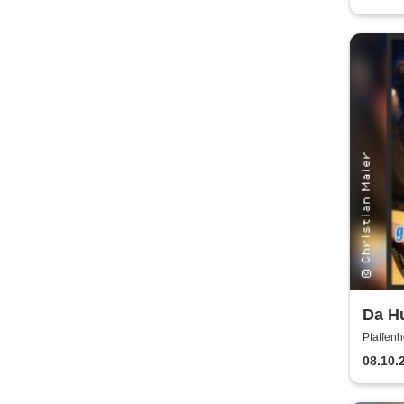
Da Hu
gspr
Pfaffenh
08.10.