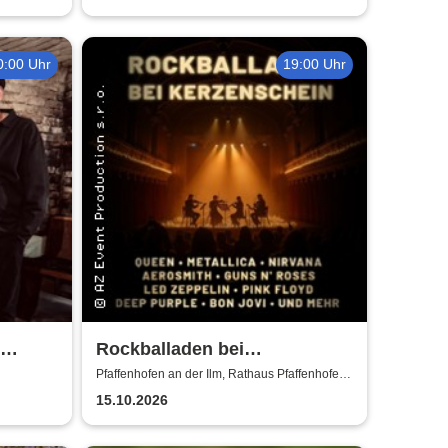
0:00 Uhr
19:00 Uhr
Rockballaden bei
in:
Kerzenschein
Pfaffenhofen an der Ilm, Rathaus Pfaffenhofen -
Festsaal
15.10.2026