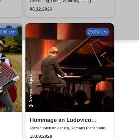
 City
Wenn das Christkind 3x
r
Weichering, Landgasthof Vogelsang
klingelt!
08.12.2026
0:00 Uhr
20:00 Uhr
Hommage an Ludovico
Einaudi - von Jonah Stabe
Pfaffenhofen an der Ilm, Rathaus Pfaffenhofen -
Festsaal
18.09.2026