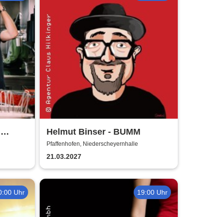
n
Helmut Binser - BUMM
ant
Pfaffenhofen, Niederscheyernhalle
21.03.2027
0:00 Uhr
19:00 Uhr